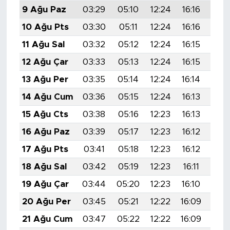
9 Ağu Paz
03:29
05:10
12:24
16:16
19:
10 Ağu Pts
03:30
05:11
12:24
16:16
19:
11 Ağu Sal
03:32
05:12
12:24
16:15
19:
12 Ağu Çar
03:33
05:13
12:24
16:15
19:
13 Ağu Per
03:35
05:14
12:24
16:14
19:
14 Ağu Cum
03:36
05:15
12:24
16:13
19:
15 Ağu Cts
03:38
05:16
12:23
16:13
19:
16 Ağu Paz
03:39
05:17
12:23
16:12
19:
17 Ağu Pts
03:41
05:18
12:23
16:12
19:
18 Ağu Sal
03:42
05:19
12:23
16:11
19:
19 Ağu Çar
03:44
05:20
12:23
16:10
19:
20 Ağu Per
03:45
05:21
12:22
16:09
19:
21 Ağu Cum
03:47
05:22
12:22
16:09
19: