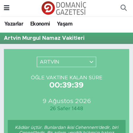
Yazarlar
Ekonomi
Yaşam
Artvin Murgul Namaz Vakitleri
ARTVİN
ÖĞLE VAKTINE KALAN SÜRE
00:39:39
9 Ağustos 2026
26 Safer 1448
Kâdılar üçtür. Bunlardan ikisi Cehennem'dedir, biri
Cennet'tedir. Bir adam, verdiği hükmün haksız