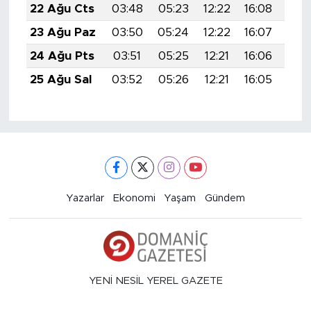
22 Ağu Cts
03:48
05:23
12:22
16:08
19:
23 Ağu Paz
03:50
05:24
12:22
16:07
19:
24 Ağu Pts
03:51
05:25
12:21
16:06
19:
25 Ağu Sal
03:52
05:26
12:21
16:05
19:
Yazarlar
Ekonomi
Yaşam
Gündem
YENİ NESİL YEREL GAZETE