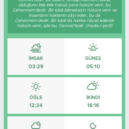
olduğunu bile bile haksız yere hüküm verir, bu
Cehennem'dedir. Bir kâdı bilmeksizin hüküm verir ve
insanların haklarını zâyi eder, bu da
Cehennem'dedir. Bir kâdı da hakka riâyet ederek
hüküm verir, işte bu, Cennet'tedir. (Hadis-i şerif)
İMSAK
GÜNEŞ
03:29
05:10
ÖĞLE
İKINDI
12:24
16:16