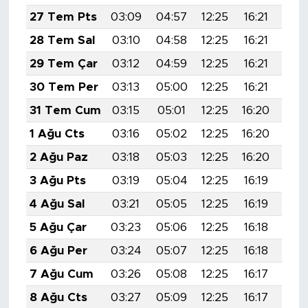
27 Tem Pts
03:09
04:57
12:25
16:21
19:
28 Tem Sal
03:10
04:58
12:25
16:21
19:
29 Tem Çar
03:12
04:59
12:25
16:21
19:
30 Tem Per
03:13
05:00
12:25
16:21
19:
31 Tem Cum
03:15
05:01
12:25
16:20
19:
1 Ağu Cts
03:16
05:02
12:25
16:20
19:
2 Ağu Paz
03:18
05:03
12:25
16:20
19:
3 Ağu Pts
03:19
05:04
12:25
16:19
19:
4 Ağu Sal
03:21
05:05
12:25
16:19
19:
5 Ağu Çar
03:23
05:06
12:25
16:18
19:
6 Ağu Per
03:24
05:07
12:25
16:18
19:
7 Ağu Cum
03:26
05:08
12:25
16:17
19:
8 Ağu Cts
03:27
05:09
12:25
16:17
19: