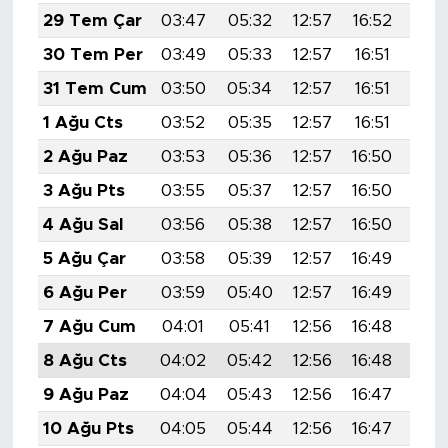
29 Tem Çar
03:47
05:32
12:57
16:52
20:
30 Tem Per
03:49
05:33
12:57
16:51
20:
31 Tem Cum
03:50
05:34
12:57
16:51
20:
1 Ağu Cts
03:52
05:35
12:57
16:51
20:
2 Ağu Paz
03:53
05:36
12:57
16:50
20:
3 Ağu Pts
03:55
05:37
12:57
16:50
20:
4 Ağu Sal
03:56
05:38
12:57
16:50
20:
5 Ağu Çar
03:58
05:39
12:57
16:49
20:
6 Ağu Per
03:59
05:40
12:57
16:49
20:
7 Ağu Cum
04:01
05:41
12:56
16:48
20:
8 Ağu Cts
04:02
05:42
12:56
16:48
20:
9 Ağu Paz
04:04
05:43
12:56
16:47
19:
10 Ağu Pts
04:05
05:44
12:56
16:47
19: