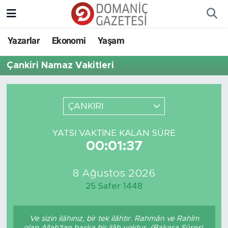
Yazarlar
Ekonomi
Yaşam
Çankiri Namaz Vakitleri
ÇANKIRI
YATSI VAKTINE KALAN SÜRE
00:01:37
8 Ağustos 2026
25 Safer 1448
Ve sizin ilâhınız, bir tek ilâhtır. Rahmân ve Rahîm
olan Allah'tan başka bir ilâh yoktur. (Bakara Sûresi,