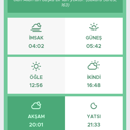
163)
İMSAK
GÜNEŞ
04:02
05:42
ÖĞLE
İKINDI
12:56
16:48
AKŞAM
YATSI
20:01
21:33