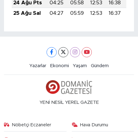
24 Ağu Pts
04:25
05:58
12:53
16:38
19:
25 Ağu Sal
04:27
05:59
12:53
16:37
19:
Yazarlar
Ekonomi
Yaşam
Gündem
YENİ NESİL YEREL GAZETE
Nöbetçi Eczaneler
Hava Durumu