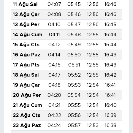
11 Ağu Sal
04:07
05:45
12:56
16:46
19:
12 Ağu Çar
04:08
05:46
12:56
16:46
19:
13 Ağu Per
04:10
05:47
12:56
16:45
19:
14 Ağu Cum
04:11
05:48
12:55
16:44
19:
15 Ağu Cts
04:12
05:49
12:55
16:44
19:
16 Ağu Paz
04:14
05:50
12:55
16:43
19:
17 Ağu Pts
04:15
05:51
12:55
16:43
19:
18 Ağu Sal
04:17
05:52
12:55
16:42
19:
19 Ağu Çar
04:18
05:53
12:54
16:41
19:
20 Ağu Per
04:20
05:54
12:54
16:41
19:
21 Ağu Cum
04:21
05:55
12:54
16:40
19:
22 Ağu Cts
04:22
05:56
12:54
16:39
19:
23 Ağu Paz
04:24
05:57
12:53
16:38
19: