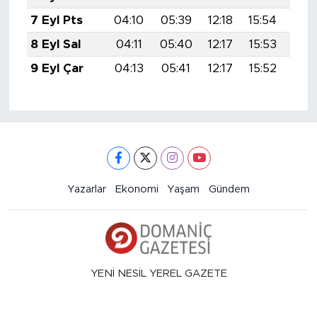
7 Eyl Pts
04:10
05:39
12:18
15:54
18:
8 Eyl Sal
04:11
05:40
12:17
15:53
18:
9 Eyl Çar
04:13
05:41
12:17
15:52
18:
Yazarlar
Ekonomi
Yaşam
Gündem
YENİ NESİL YEREL GAZETE