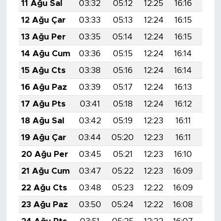
11 Ağu Sal
03:32
05:12
12:25
16:16
19:
12 Ağu Çar
03:33
05:13
12:24
16:15
19:
13 Ağu Per
03:35
05:14
12:24
16:15
19:
14 Ağu Cum
03:36
05:15
12:24
16:14
19:
15 Ağu Cts
03:38
05:16
12:24
16:14
19:
16 Ağu Paz
03:39
05:17
12:24
16:13
19:
17 Ağu Pts
03:41
05:18
12:24
16:12
19:
18 Ağu Sal
03:42
05:19
12:23
16:11
19:
19 Ağu Çar
03:44
05:20
12:23
16:11
19:
20 Ağu Per
03:45
05:21
12:23
16:10
19:
21 Ağu Cum
03:47
05:22
12:23
16:09
19:
22 Ağu Cts
03:48
05:23
12:22
16:09
19:
23 Ağu Paz
03:50
05:24
12:22
16:08
19: