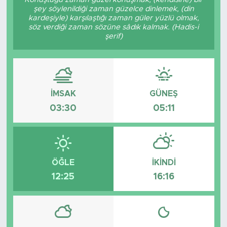
şey söylenildiği zaman güzelce dinlemek, (din
kardeşiyle) karşılaştığı zaman güler yüzlü olmak,
söz verdiği zaman sözüne sâdık kalmak. (Hadis-i
şerif)
İMSAK
GÜNEŞ
03:30
05:11
ÖĞLE
İKINDI
12:25
16:16