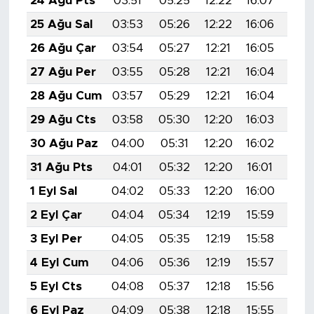
24 Ağu Pts
03:51
05:25
12:22
16:07
19:
25 Ağu Sal
03:53
05:26
12:22
16:06
19:
26 Ağu Çar
03:54
05:27
12:21
16:05
19:
27 Ağu Per
03:55
05:28
12:21
16:04
19:
28 Ağu Cum
03:57
05:29
12:21
16:04
19:
29 Ağu Cts
03:58
05:30
12:20
16:03
19:
30 Ağu Paz
04:00
05:31
12:20
16:02
18:
31 Ağu Pts
04:01
05:32
12:20
16:01
18:
1 Eyl Sal
04:02
05:33
12:20
16:00
18:
2 Eyl Çar
04:04
05:34
12:19
15:59
18:
3 Eyl Per
04:05
05:35
12:19
15:58
18:
4 Eyl Cum
04:06
05:36
12:19
15:57
18:
5 Eyl Cts
04:08
05:37
12:18
15:56
18:
6 Eyl Paz
04:09
05:38
12:18
15:55
18: