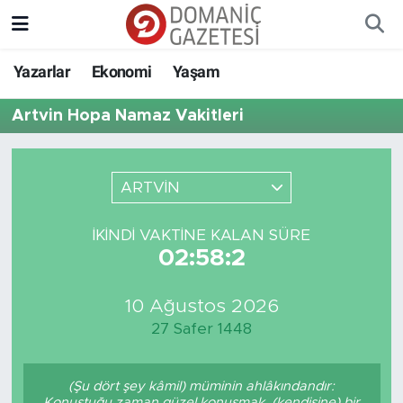
Yazarlar
Ekonomi
Yaşam
Artvin Hopa Namaz Vakitleri
ARTVİN
İKINDI VAKTINE KALAN SÜRE
02:58:2
10 Ağustos 2026
27 Safer 1448
(Şu dört şey kâmil) müminin ahlâkındandır:
Konuştuğu zaman güzel konuşmak, (kendisine) bir