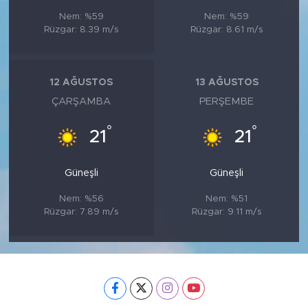
Nem: %59
Nem: %59
Rüzgar: 8.39 m/s
Rüzgar: 8.61 m/s
12 AĞUSTOS
13 AĞUSTOS
ÇARŞAMBA
PERŞEMBE
°
°
21
21
Güneşli
Güneşli
Nem: %56
Nem: %51
Rüzgar: 7.89 m/s
Rüzgar: 9.11 m/s