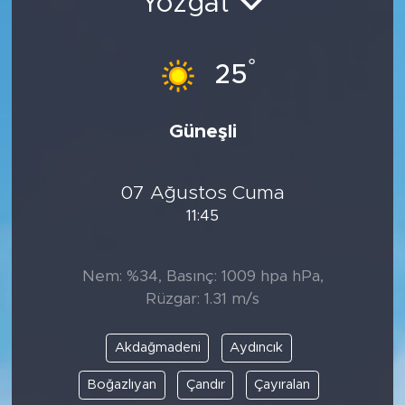
Yozgat
°
25
Güneşli
07 Ağustos Cuma
11:45
Nem: %34, Basınç: 1009 hpa hPa,
Rüzgar: 1.31 m/s
Akdağmadeni
Aydıncık
Boğazlıyan
Çandır
Çayıralan