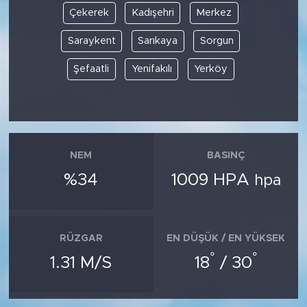
Çekerek
Kadışehri
Merkez
Saraykent
Sarıkaya
Sorgun
Şefaatli
Yenifakılı
Yerköy
NEM
BASINÇ
%34
1009 HPA
hpa
RÜZGAR
EN DÜŞÜK / EN YÜKSEK
°
°
1.31 M/S
18
/ 30