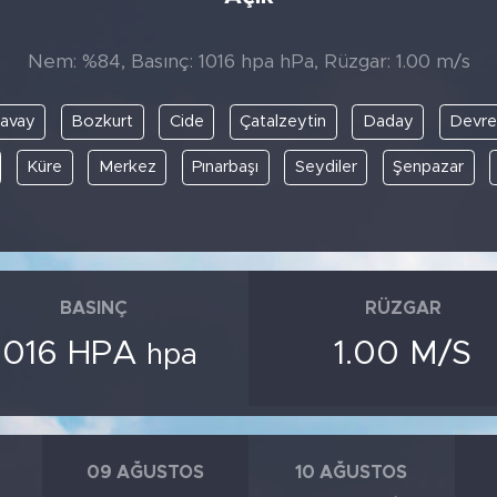
Nem: %84, Basınç: 1016 hpa hPa, Rüzgar: 1.00 m/s
avay
Bozkurt
Cide
Çatalzeytin
Daday
Devre
Küre
Merkez
Pınarbaşı
Seydiler
Şenpazar
BASINÇ
RÜZGAR
1016 HPA
1.00 M/S
hpa
09 AĞUSTOS
10 AĞUSTOS