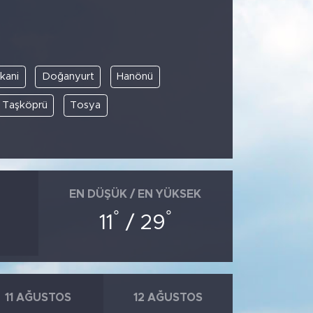
kani
Doğanyurt
Hanönü
Taşköprü
Tosya
EN DÜŞÜK / EN YÜKSEK
°
°
11
/ 29
11 AĞUSTOS
12 AĞUSTOS