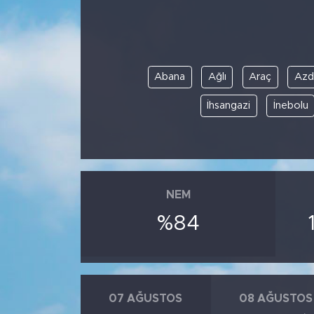
Abana
Ağlı
Araç
Azd
İhsangazi
İnebolu
NEM
%84
07 AĞUSTOS
08 AĞUSTOS