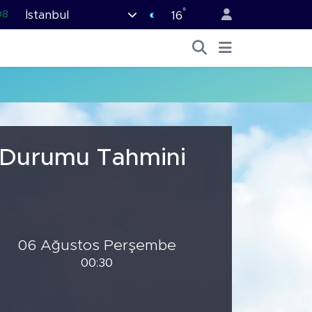
°
İstanbul
08
16
02
16
44
11
32
a Durumu Tahmini
06 Ağustos Perşembe
00:30