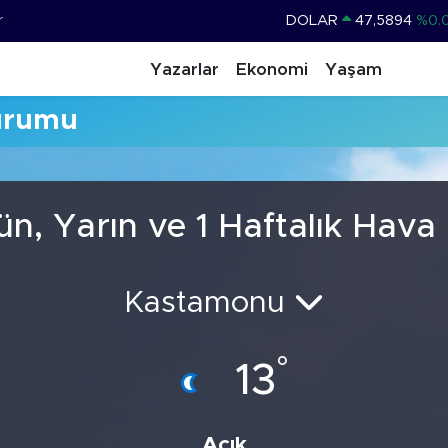
r
DOLAR
47,5894
%0.
EURO
55,0398
%-0.
Yazarlar
Ekonomi
Yaşam
STERLİN
64,1581
%0.
urumu
GRAM ALTIN
6508.83
%4.
BİST100
13.703
%
BITCOIN
64.927,78
%1.
, Yarın ve 1 Haftalık Hav
Kastamonu
°
13
Açık