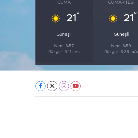
CUMA
CUMARTESI
°
°
21
21
Güneşli
Güneşli
Nem: %57
Nem: %59
Rüzgar: 6.11 m/s
Rüzgar: 6.39 m/s