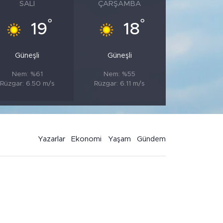
SALI
ÇARŞAMBA
°
°
19
18
Güneşli
Güneşli
Nem: %61
Nem: %55
Rüzgar: 6.50 m/s
Rüzgar: 6.11 m/s
Yazarlar
Ekonomi
Yaşam
Gündem