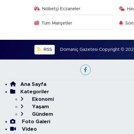
Nöbetçi Eczaneler
Ha
Tüm Manşetler
Son 
RSS
Domaniç Gazetesi Copyright © 2022. 
Ana Sayfa
Kategoriler
Ekonomi
Yaşam
Gündem
Foto Galeri
Video