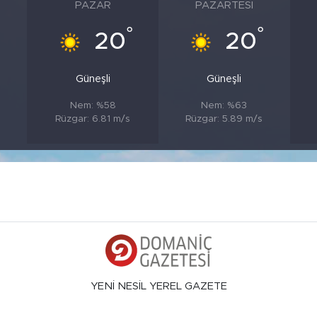
PAZAR
PAZARTESI
°
°
20
20
Güneşli
Güneşli
Nem: %58
Nem: %63
Rüzgar: 6.81 m/s
Rüzgar: 5.89 m/s
YENİ NESİL YEREL GAZETE