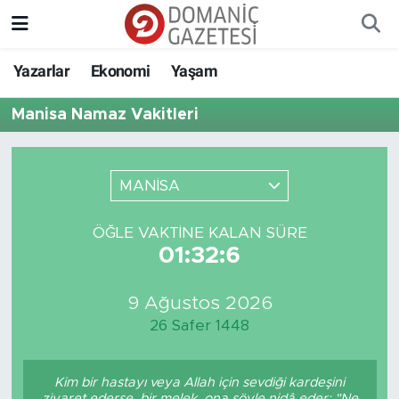
Yazarlar
Ekonomi
Yaşam
Manisa Namaz Vakitleri
MANİSA
ÖĞLE VAKTINE KALAN SÜRE
01:32:6
9 Ağustos 2026
26 Safer 1448
Kim bir hastayı veya Allah için sevdiği kardeşini
ziyaret ederse, bir melek, ona şöyle nidâ eder: "Ne