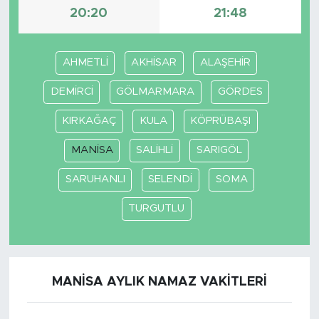
20:20
21:48
AHMETLİ
AKHİSAR
ALAŞEHİR
DEMİRCİ
GÖLMARMARA
GÖRDES
KIRKAĞAÇ
KULA
KÖPRÜBAŞI
MANİSA
SALİHLİ
SARIGÖL
SARUHANLI
SELENDİ
SOMA
TURGUTLU
MANİSA AYLIK NAMAZ VAKITLERI