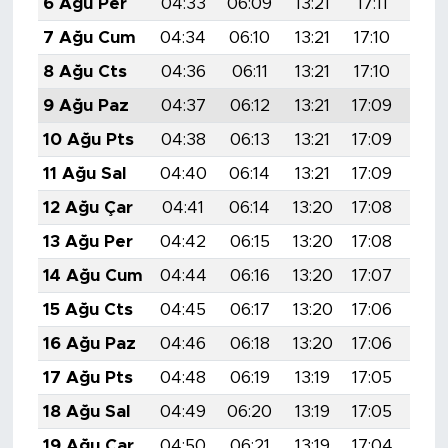
6 Ağu Per
04:33
06:09
13:21
17:11
20:
7 Ağu Cum
04:34
06:10
13:21
17:10
20:
8 Ağu Cts
04:36
06:11
13:21
17:10
20:
9 Ağu Paz
04:37
06:12
13:21
17:09
20:
10 Ağu Pts
04:38
06:13
13:21
17:09
20:
11 Ağu Sal
04:40
06:14
13:21
17:09
20:
12 Ağu Çar
04:41
06:14
13:20
17:08
20:
13 Ağu Per
04:42
06:15
13:20
17:08
20:
14 Ağu Cum
04:44
06:16
13:20
17:07
20:
15 Ağu Cts
04:45
06:17
13:20
17:06
20:
16 Ağu Paz
04:46
06:18
13:20
17:06
20:
17 Ağu Pts
04:48
06:19
13:19
17:05
20:
18 Ağu Sal
04:49
06:20
13:19
17:05
20:
19 Ağu Çar
04:50
06:21
13:19
17:04
20: