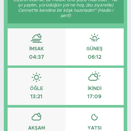
iyi yaptın, yürüdüğün yol ne hoş, (bu ziyaretle)
Cennet'te kendine bir köşk hazırladın!" (Hadis-i
şerif)
İMSAK
GÜNEŞ
04:37
06:12
ÖĞLE
İKINDI
13:21
17:09
AKŞAM
YATSI