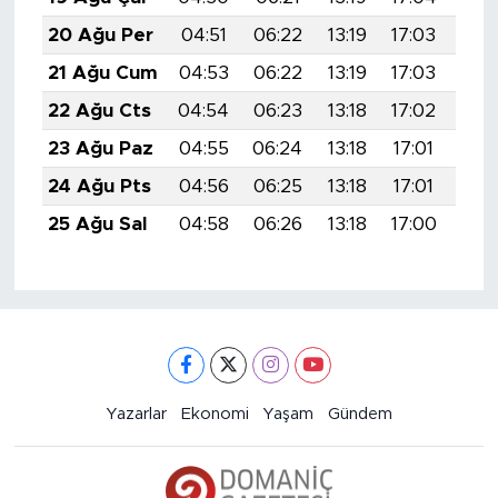
20 Ağu Per
04:51
06:22
13:19
17:03
20:
21 Ağu Cum
04:53
06:22
13:19
17:03
20:
22 Ağu Cts
04:54
06:23
13:18
17:02
20:
23 Ağu Paz
04:55
06:24
13:18
17:01
20:
24 Ağu Pts
04:56
06:25
13:18
17:01
20:
25 Ağu Sal
04:58
06:26
13:18
17:00
19:
Yazarlar
Ekonomi
Yaşam
Gündem