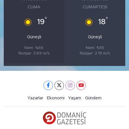
CUMA
CUMARTESI
°
°
19
18
Güneşli
Güneşli
Nem: %66
Nem: %55
Rüzgar: 3.89 m/s
Rüzgar: 2.19 m/s
Yazarlar
Ekonomi
Yaşam
Gündem