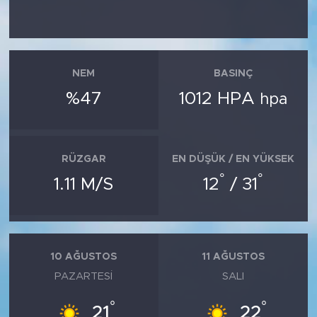
NEM
BASINÇ
%47
1012 HPA
hpa
RÜZGAR
EN DÜŞÜK / EN YÜKSEK
°
°
1.11 M/S
12
/ 31
10 AĞUSTOS
11 AĞUSTOS
PAZARTESI
SALI
°
°
21
22