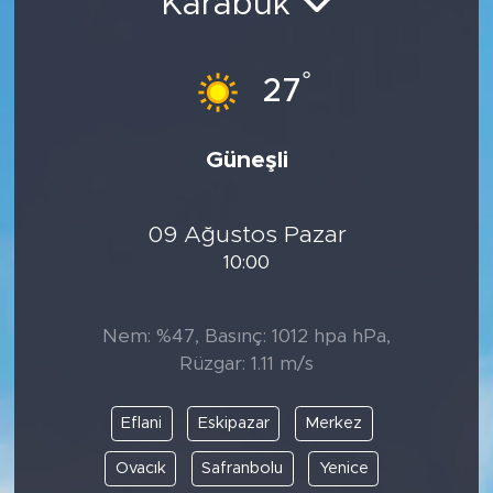
Karabük
°
27
Güneşli
09 Ağustos Pazar
10:00
Nem: %47, Basınç: 1012 hpa hPa,
Rüzgar: 1.11 m/s
Eflani
Eskipazar
Merkez
Ovacık
Safranbolu
Yenice