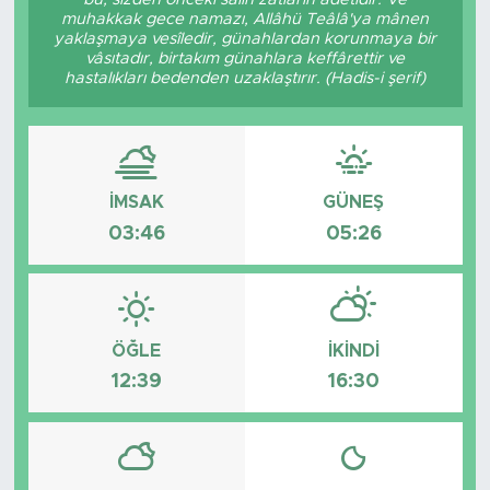
muhakkak gece namazı, Allâhü Teâlâ'ya mânen
yaklaşmaya vesîledir, günahlardan korunmaya bir
vâsıtadır, birtakım günahlara keffârettir ve
hastalıkları bedenden uzaklaştırır. (Hadis-i şerif)
İMSAK
GÜNEŞ
03:46
05:26
ÖĞLE
İKINDI
12:39
16:30