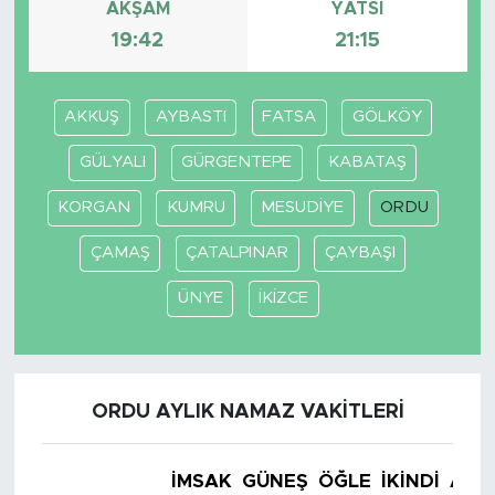
AKŞAM
YATSI
19:42
21:15
AKKUŞ
AYBASTI
FATSA
GÖLKÖY
GÜLYALI
GÜRGENTEPE
KABATAŞ
KORGAN
KUMRU
MESUDİYE
ORDU
ÇAMAŞ
ÇATALPINAR
ÇAYBAŞI
ÜNYE
İKİZCE
ORDU AYLIK NAMAZ VAKITLERI
İMSAK
GÜNEŞ
ÖĞLE
İKINDI
AKŞ