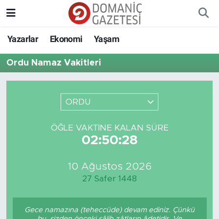
Yazarlar
Ekonomi
Yaşam
Ordu Namaz Vakitleri
ORDU
ÖĞLE VAKTINE KALAN SÜRE
02:50:28
10 Ağustos 2026
27 Safer 1448
Gece namazına (teheccüde) devam ediniz. Çünkü
bu, sizden önceki sâlih zâtların âdetidir. Ve