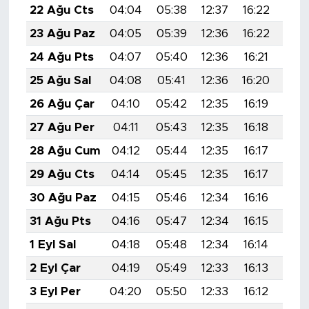
22 Ağu Cts
04:04
05:38
12:37
16:22
19:
23 Ağu Paz
04:05
05:39
12:36
16:22
19:
24 Ağu Pts
04:07
05:40
12:36
16:21
19:
25 Ağu Sal
04:08
05:41
12:36
16:20
19:
26 Ağu Çar
04:10
05:42
12:35
16:19
19:
27 Ağu Per
04:11
05:43
12:35
16:18
19:
28 Ağu Cum
04:12
05:44
12:35
16:17
19:
29 Ağu Cts
04:14
05:45
12:35
16:17
19:
30 Ağu Paz
04:15
05:46
12:34
16:16
19:
31 Ağu Pts
04:16
05:47
12:34
16:15
19:1
1 Eyl Sal
04:18
05:48
12:34
16:14
19:
2 Eyl Çar
04:19
05:49
12:33
16:13
19:
3 Eyl Per
04:20
05:50
12:33
16:12
19: