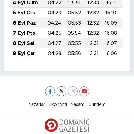
4 Eyl Cum
04:22
05:51
12:33
16:11
19:
5 Eyl Cts
04:23
05:52
12:32
16:10
19:
6 Eyl Paz
04:24
05:53
12:32
16:09
19:
7 Eyl Pts
04:25
05:54
12:32
16:08
19:
8 Eyl Sal
04:27
05:55
12:31
16:07
18:
9 Eyl Çar
04:28
05:56
12:31
16:06
18:
Yazarlar
Ekonomi
Yaşam
Gündem