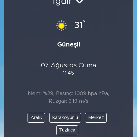
Iğdır
°
31
Güneşli
07 Ağustos Cuma
11:45
Nem: %29, Basınç: 1009 hpa hPa,
Rüzgar: 3.19 m/s
Aralık
Karakoyunlu
Merkez
Tuzluca