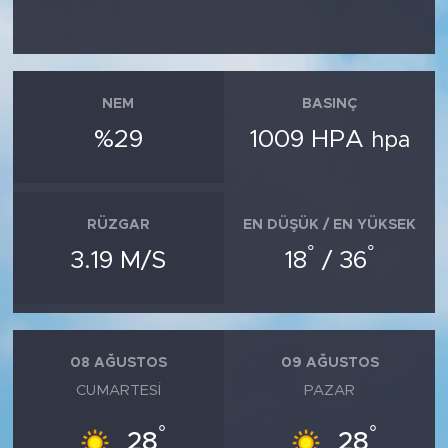
NEM
BASINÇ
%29
1009 HPA
hpa
RÜZGAR
EN DÜŞÜK / EN YÜKSEK
°
°
3.19 M/S
18
/ 36
08 AĞUSTOS
09 AĞUSTOS
CUMARTESI
PAZAR
°
°
28
28