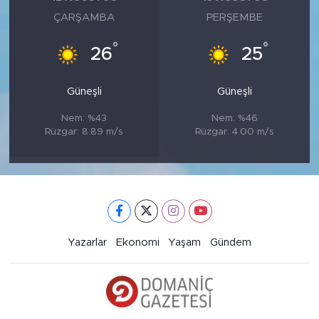
ÇARŞAMBA
PERŞEMBE
°
°
26
25
Güneşli
Güneşli
Nem: %43
Nem: %46
Rüzgar: 8.89 m/s
Rüzgar: 4.00 m/s
Yazarlar
Ekonomi
Yaşam
Gündem