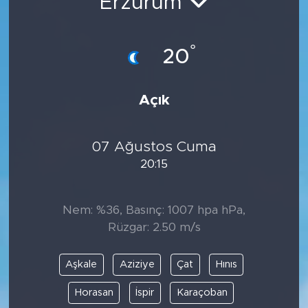
Erzurum
°
20
Açık
07 Ağustos Cuma
20:15
Nem: %36, Basınç: 1007 hpa hPa,
Rüzgar: 2.50 m/s
Aşkale
Aziziye
Çat
Hınıs
Horasan
İspir
Karaçoban