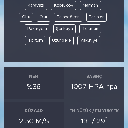
Karayazı
Köprüköy
Narman
Oltu
Olur
Palandöken
Pasinler
Pazaryolu
Şenkaya
Tekman
Tortum
Uzundere
Yakutiye
NEM
BASINÇ
%36
1007 HPA
hpa
RÜZGAR
EN DÜŞÜK / EN YÜKSEK
°
°
2.50 M/S
13
/ 29