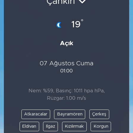
Çankırı
°
19
Açık
07 Ağustos Cuma
01:00
Nem: %59, Basınç: 1011 hpa hPa,
Rüzgar: 1.00 m/s
Atkaracalar
Bayramören
Çerkeş
Eldivan
Ilgaz
Kızılırmak
Korgun