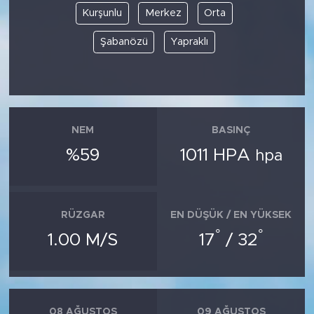
Kurşunlu
Merkez
Orta
Şabanözü
Yapraklı
NEM
BASINÇ
%59
1011 HPA
hpa
RÜZGAR
EN DÜŞÜK / EN YÜKSEK
°
°
1.00 M/S
17
/ 32
08 AĞUSTOS
09 AĞUSTOS