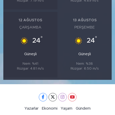
Rüzgar: 7.19 m/s
Rüzgar: 4.89 m/s
12 AĞUSTOS
13 AĞUSTOS
ÇARŞAMBA
PERŞEMBE
°
°
24
24
Güneşli
Güneşli
Nem: %41
Nem: %38
Rüzgar: 4.81 m/s
Rüzgar: 6.50 m/s
Yazarlar
Ekonomi
Yaşam
Gündem