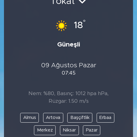
Tokat
°
18
Güneşli
09 Ağustos Pazar
07:45
Nem: %80, Basınç: 1012 hpa hPa,
Rüzgar: 1.50 m/s
Almus
Artova
Başçiftlik
Erbaa
Merkez
Niksar
Pazar