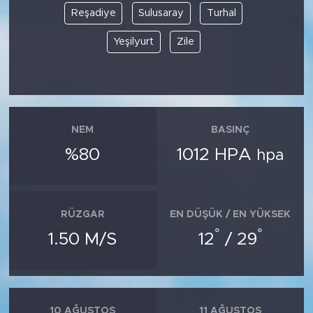
Reşadiye
Sulusaray
Turhal
Yeşilyurt
Zile
NEM
BASINÇ
%80
1012 HPA
hpa
RÜZGAR
EN DÜŞÜK / EN YÜKSEK
°
°
1.50 M/S
12
/ 29
10 AĞUSTOS
11 AĞUSTOS