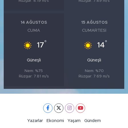
Rüzgar: 8.19 m/s
Rüzgar: 7.89 m/s
14 AĞUSTOS
15 AĞUSTOS
CUMA
CUMARTESI
°
°
17
14
Güneşli
Güneşli
Nem: %75
Nem: %70
Rüzgar: 7.81 m/s
Rüzgar: 7.69 m/s
Yazarlar
Ekonomi
Yaşam
Gündem