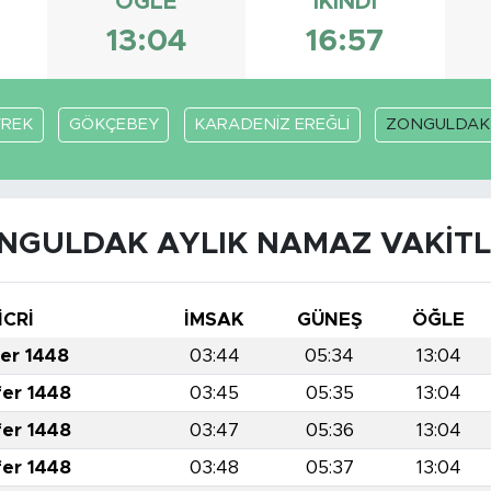
ÖĞLE
İKINDI
13:04
16:57
REK
GÖKÇEBEY
KARADENİZ EREĞLİ
ZONGULDAK
NGULDAK AYLIK NAMAZ VAKITL
İCRİ
İMSAK
GÜNEŞ
ÖĞLE
fer 1448
03:44
05:34
13:04
fer 1448
03:45
05:35
13:04
fer 1448
03:47
05:36
13:04
fer 1448
03:48
05:37
13:04