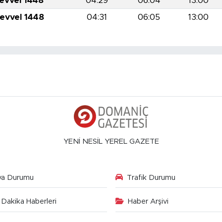
levvel 1448
04:29
06:04
13:00
levvel 1448
04:31
06:05
13:00
YENİ NESİL YEREL GAZETE
va Durumu
Trafik Durumu
Dakika Haberleri
Haber Arşivi