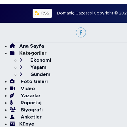
RSS
Domaniç Gazetesi Copyright © 2022. 
Ana Sayfa
Kategoriler
Ekonomi
Yaşam
Gündem
Foto Galeri
Video
Yazarlar
Röportaj
Biyografi
Anketler
Künye