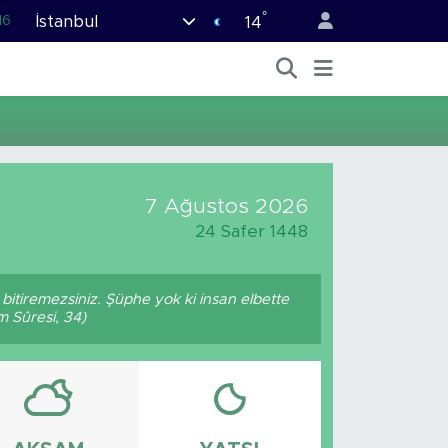
°
İstanbul
16
14
02
07
45
70
63
7 Ağustos 2026
24 Safer 1448
p bitiremezsiniz. Şüphe yok ki insan elbette
m Sûresi, 34)