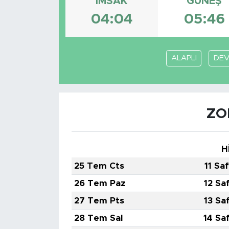
İMSAK
GÜNEŞ
04:04
05:46
ALAPLI
DEV
ZO
H
25 Tem Cts
11 Sa
26 Tem Paz
12 Sa
27 Tem Pts
13 Sa
28 Tem Sal
14 Sa