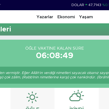
r
DOLAR
47,7143
%0.
EURO
55,0317
%-0.
Yazarlar
Ekonomi
Yaşam
STERLİN
64,2463
%0.
eri
GRAM ALTIN
6510.40
%0.
BİST100
13.799
%
ÖĞLE VAKTINE KALAN SÜRE
BITCOIN
64.225,61
%-0.
06:08:49
den vermiştir. Eğer Allâh'ın verdiği nimetleri sayacak olsanız sayı
şı) çok zâlim, (Rabb'inin nimetlerine karşı) çok nankördür. (İbrâhî