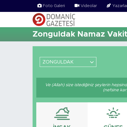
Foto Galeri
Videolar
Yazarla
Zonguldak Namaz Vakitl
ZONGULDAK
Ve (Allah) size istediğiniz şeylerin hepsin
(nefsine kar