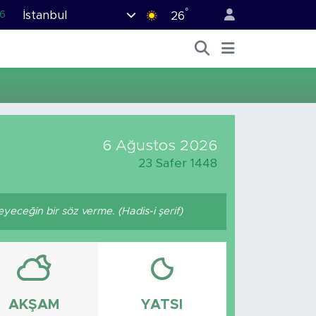
°
İstanbul
6
26
.1
1
9
0
9
6 Ağustos 2026
23 Safer 1448
ceğin bir söz verme. (Hadis-i şerif)
AKŞAM
YATSI