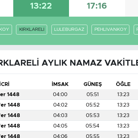
13:22
17:16
KOY
KIRKLARELİ
LULEBURGAZ
PEHLIVANKOY
RKLARELİ AYLIK NAMAZ VAKITL
İCRİ
İMSAK
GÜNEŞ
ÖĞLE
fer 1448
04:00
05:51
13:23
fer 1448
04:02
05:52
13:23
fer 1448
04:03
05:53
13:23
fer 1448
04:05
05:54
13:23
fer 1448
04:06
05:55
13:23