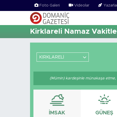
Foto Galeri
Videolar
Yazarla
Kirklareli Namaz Vakitle
KIRKLARELİ
(Mümin) kardeşinle münakaşa etme, o
İMSAK
GÜNEŞ