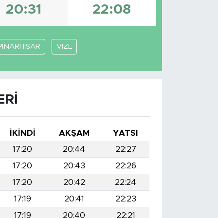
20:31
22:08
PINARHISAR
VIZE
ERI
İKINDI
AKŞAM
YATSI
17:20
20:44
22:27
17:20
20:43
22:26
17:20
20:42
22:24
17:19
20:41
22:23
17:19
20:40
22:21