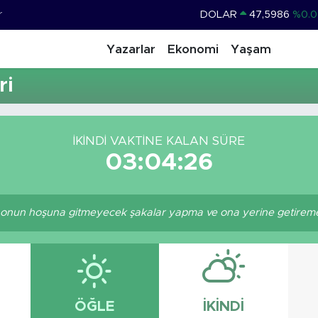
r
DOLAR
47,5986
%0.0
EURO
55,0700
%0
Yazarlar
Ekonomi
Yaşam
STERLİN
64,2438
%0.2
ri
GRAM ALTIN
6518.23
%0.3
BİST100
13.703
%
İKINDI VAKTINE KALAN SÜRE
BITCOIN
64.602,05
%0.6
03:04:26
nun hoşuna gitmeyecek şakalar yapma ve ona yerine getiremeye
ÖĞLE
İKINDI