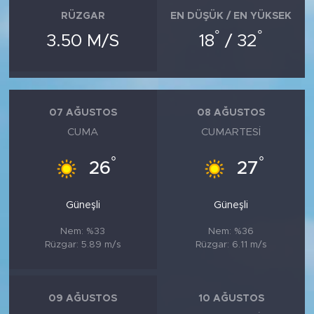
RÜZGAR
EN DÜŞÜK / EN YÜKSEK
°
°
3.50 M/S
18
/ 32
07 AĞUSTOS
08 AĞUSTOS
CUMA
CUMARTESI
°
°
26
27
Güneşli
Güneşli
Nem: %33
Nem: %36
Rüzgar: 5.89 m/s
Rüzgar: 6.11 m/s
09 AĞUSTOS
10 AĞUSTOS