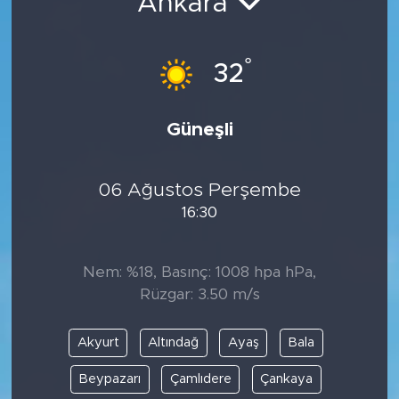
Ankara
°
32
Güneşli
06 Ağustos Perşembe
16:30
Nem: %18, Basınç: 1008 hpa hPa,
Rüzgar: 3.50 m/s
Akyurt
Altındağ
Ayaş
Bala
Beypazarı
Çamlıdere
Çankaya