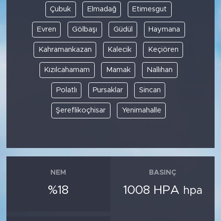
Çubuk
Elmadağ
Etimesgut
Evren
Gölbaşı
Güdül
Haymana
Kahramankazan
Kalecik
Keçiören
Kızılcahamam
Mamak
Nallıhan
Polatlı
Pursaklar
Sincan
Şereflikoçhisar
Yenimahalle
NEM
BASINÇ
%18
1008 HPA
hpa