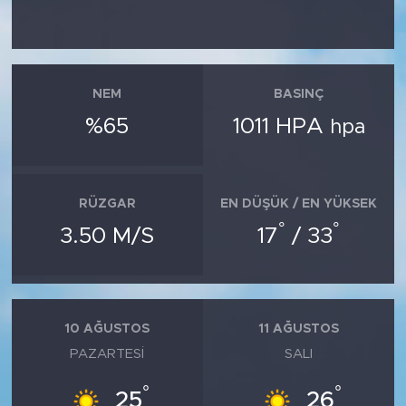
NEM
BASINÇ
%65
1011 HPA
hpa
RÜZGAR
EN DÜŞÜK / EN YÜKSEK
°
°
3.50 M/S
17
/ 33
10 AĞUSTOS
11 AĞUSTOS
PAZARTESI
SALI
°
°
25
26