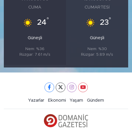
CUMA
CUMARTESI
°
°
24
23
Güneşli
Güneşli
Nem: %36
Nem: %30
Rüzgar: 7.61 m/s
Rüzgar: 5.89 m/s
Yazarlar
Ekonomi
Yaşam
Gündem