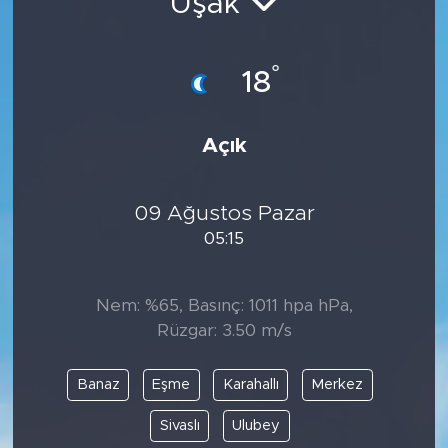
Uşak
°
18
Açık
09 Ağustos Pazar
05:15
Nem: %65, Basınç: 1011 hpa hPa,
Rüzgar: 3.50 m/s
Banaz
Eşme
Karahallı
Merkez
Sivaslı
Ulubey