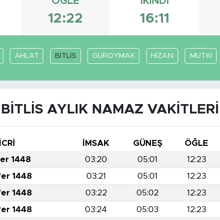
ÖĞLE
İKINDI
12:22
16:11
AHLAT
BİTLİS
GÜROYMAK
HİZAN
MUTKİ
BİTLİS AYLIK NAMAZ VAKITLERI
İCRİ
İMSAK
GÜNEŞ
ÖĞLE
fer 1448
03:20
05:01
12:23
fer 1448
03:21
05:01
12:23
fer 1448
03:22
05:02
12:23
fer 1448
03:24
05:03
12:23