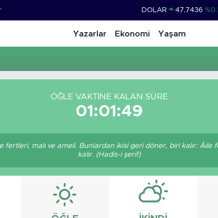
r
DOLAR
47,7436
%0.
EURO
55,2510
%0.
Yazarlar
Ekonomi
Yaşam
STERLİN
64,4811
%0.
GRAM ALTIN
6660.55
%0.
BİST100
13.779
%-
ÖĞLE VAKTINE KALAN SÜRE
BITCOIN
64.959,79
%1.
01:01:49
ertleri, malı ve ameli. Bunlardan ikisi geri döner, biri kalır: Âile f
kalır. (Hadis-i şerif)