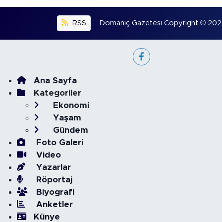
RSS
Domaniç Gazetesi Copyright © 2022. 
Ana Sayfa
Kategoriler
Ekonomi
Yaşam
Gündem
Foto Galeri
Video
Yazarlar
Röportaj
Biyografi
Anketler
Künye