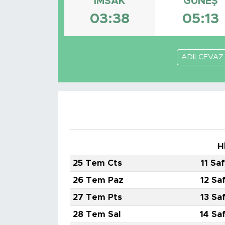
İMSAK
GÜNEŞ
03:38
05:13
ADİLCEVAZ
H
25 Tem Cts
11 Sa
26 Tem Paz
12 Sa
27 Tem Pts
13 Sa
28 Tem Sal
14 Sa