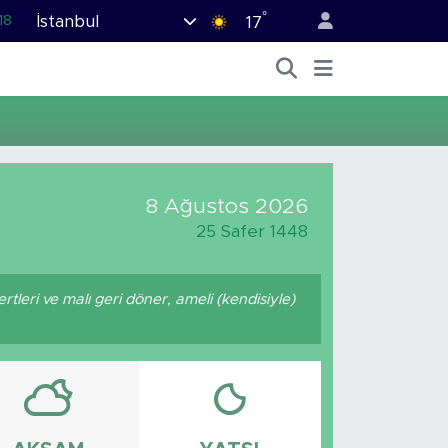
°
İstanbul
18
17
32
38
03
14
11
8 Ağustos 2026
25 Safer 1448
ertleri ve malı geri döner, ameli (kendisiyle)