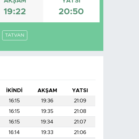
AKŞAM
YATSI
19:22
20:50
TATVAN
İKINDI
AKŞAM
YATSI
16:15
19:36
21:09
16:15
19:35
21:08
16:15
19:34
21:07
16:14
19:33
21:06