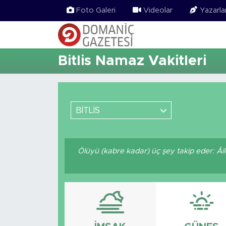
Foto Galeri
Videolar
Yazarla
Bitlis Namaz Vakitleri
BİTLİS
Ölüyü (kabre kadar) üç şey takip eder: Âile f