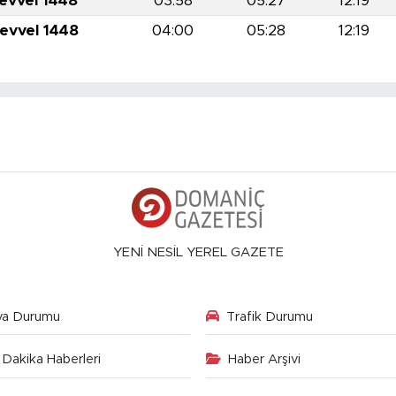
levvel 1448
03:58
05:27
12:19
levvel 1448
04:00
05:28
12:19
YENİ NESİL YEREL GAZETE
va Durumu
Trafik Durumu
Dakika Haberleri
Haber Arşivi