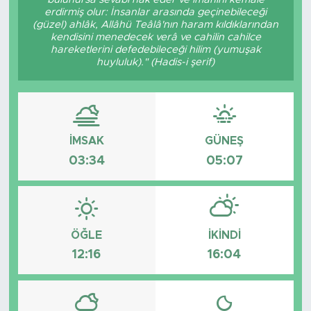
erdirmiş olur: İnsanlar arasında geçinebileceği
(güzel) ahlâk, Allâhü Teâlâ'nın haram kıldıklarından
kendisini menedecek verâ ve cahilin cahilce
hareketlerini defedebileceği hilim (yumuşak
huyluluk)." (Hadis-i şerif)
İMSAK
GÜNEŞ
03:34
05:07
ÖĞLE
İKINDI
12:16
16:04