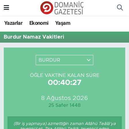
Yazarlar
Ekonomi
Yaşam
Burdur Namaz Vakitleri
BURDUR
ÖĞLE VAKTINE KALAN SÜRE
00:40:27
8 Ağustos 2026
25 Safer 1448
(Bir iş yapmaya) azmettiğin zaman Allâhü Teâlâ'ya
tevekkül et. Zira Allâhü Teâlâ, tevekkül eden