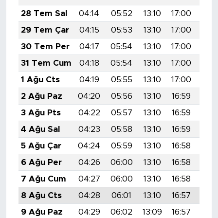
28 Tem Sal
04:14
05:52
13:10
17:00
20:
29 Tem Çar
04:15
05:53
13:10
17:00
20:
30 Tem Per
04:17
05:54
13:10
17:00
20:
31 Tem Cum
04:18
05:54
13:10
17:00
20:
1 Ağu Cts
04:19
05:55
13:10
17:00
20:
2 Ağu Paz
04:20
05:56
13:10
16:59
20:
3 Ağu Pts
04:22
05:57
13:10
16:59
20:
4 Ağu Sal
04:23
05:58
13:10
16:59
20:
5 Ağu Çar
04:24
05:59
13:10
16:58
20:
6 Ağu Per
04:26
06:00
13:10
16:58
20:
7 Ağu Cum
04:27
06:00
13:10
16:58
20:
8 Ağu Cts
04:28
06:01
13:10
16:57
20:
9 Ağu Paz
04:29
06:02
13:09
16:57
20: