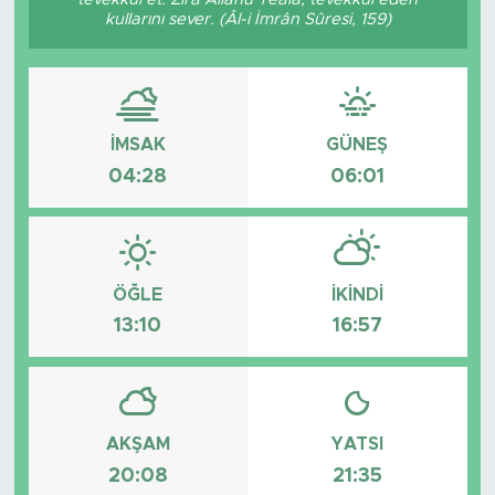
kullarını sever. (Âl-i İmrân Sûresi, 159)
İMSAK
GÜNEŞ
04:28
06:01
ÖĞLE
İKINDI
13:10
16:57
AKŞAM
YATSI
20:08
21:35