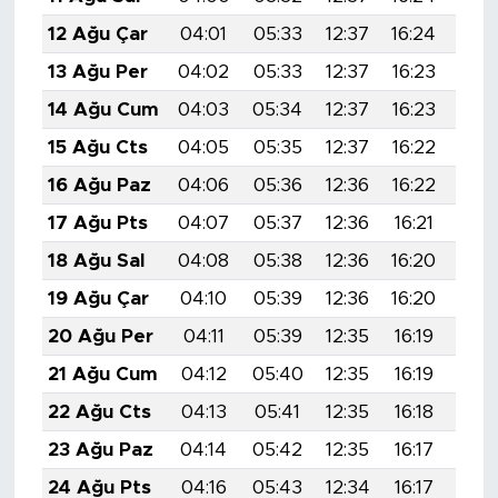
12 Ağu Çar
04:01
05:33
12:37
16:24
19:
13 Ağu Per
04:02
05:33
12:37
16:23
19:
14 Ağu Cum
04:03
05:34
12:37
16:23
19:
15 Ağu Cts
04:05
05:35
12:37
16:22
19:
16 Ağu Paz
04:06
05:36
12:36
16:22
19:
17 Ağu Pts
04:07
05:37
12:36
16:21
19:
18 Ağu Sal
04:08
05:38
12:36
16:20
19:
19 Ağu Çar
04:10
05:39
12:36
16:20
19:
20 Ağu Per
04:11
05:39
12:35
16:19
19:
21 Ağu Cum
04:12
05:40
12:35
16:19
19:
22 Ağu Cts
04:13
05:41
12:35
16:18
19:
23 Ağu Paz
04:14
05:42
12:35
16:17
19:
24 Ağu Pts
04:16
05:43
12:34
16:17
19: