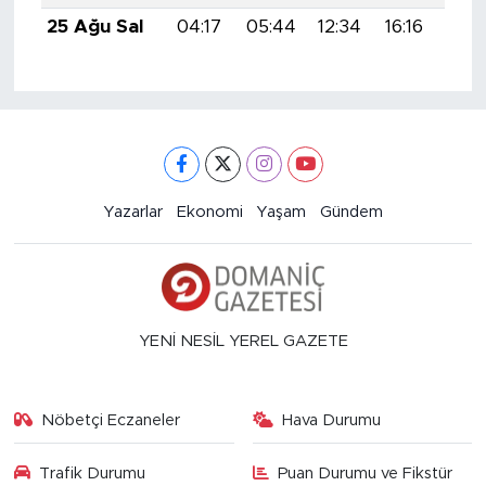
25 Ağu Sal
04:17
05:44
12:34
16:16
19:
Yazarlar
Ekonomi
Yaşam
Gündem
YENİ NESİL YEREL GAZETE
Nöbetçi Eczaneler
Hava Durumu
Trafik Durumu
Puan Durumu ve Fikstür