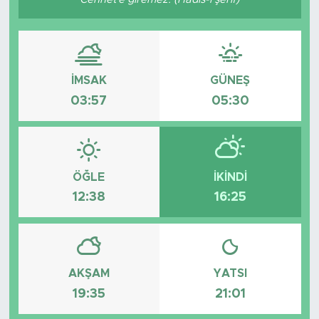
İMSAK
GÜNEŞ
03:57
05:30
ÖĞLE
İKINDI
12:38
16:25
AKŞAM
YATSI
19:35
21:01