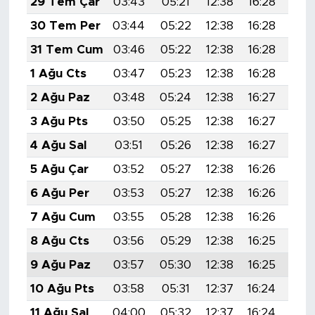
29 Tem Çar
03:43
05:21
12:38
16:28
19:
30 Tem Per
03:44
05:22
12:38
16:28
19:
31 Tem Cum
03:46
05:22
12:38
16:28
19:
1 Ağu Cts
03:47
05:23
12:38
16:28
19:
2 Ağu Paz
03:48
05:24
12:38
16:27
19:
3 Ağu Pts
03:50
05:25
12:38
16:27
19:
4 Ağu Sal
03:51
05:26
12:38
16:27
19:
5 Ağu Çar
03:52
05:27
12:38
16:26
19:
6 Ağu Per
03:53
05:27
12:38
16:26
19:
7 Ağu Cum
03:55
05:28
12:38
16:26
19:
8 Ağu Cts
03:56
05:29
12:38
16:25
19:
9 Ağu Paz
03:57
05:30
12:38
16:25
19:
10 Ağu Pts
03:58
05:31
12:37
16:24
19:
11 Ağu Sal
04:00
05:32
12:37
16:24
19: