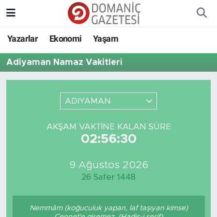
Yazarlar
Ekonomi
Yaşam
Adiyaman Namaz Vakitleri
ADIYAMAN
AKŞAM VAKTINE KALAN SÜRE
02:56:30
9 Ağustos 2026
26 Safer 1448
Nemmâm (koğuculuk yapan, laf taşıyan kimse)
Cennet'e giremez. (Hadis-i şerif)