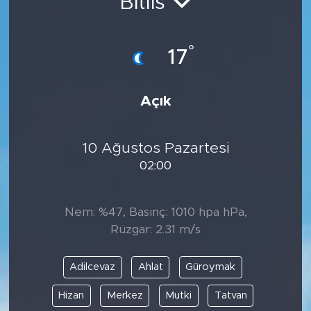
Bitlis
°
17
Açık
10 Ağustos Pazartesi
02:00
Nem: %47, Basınç: 1010 hpa hPa,
Rüzgar: 2.31 m/s
Adilcevaz
Ahlat
Güroymak
Hizan
Merkez
Mutki
Tatvan