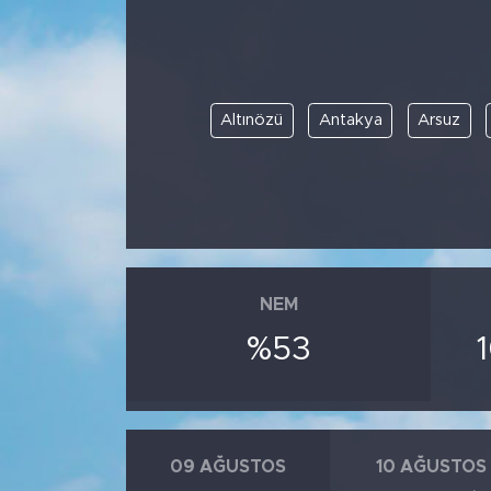
Altınözü
Antakya
Arsuz
NEM
%53
09 AĞUSTOS
10 AĞUSTOS