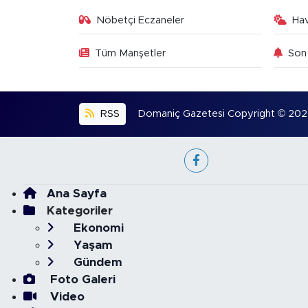
Nöbetçi Eczaneler
Ha
Tüm Manşetler
Son 
RSS
Domaniç Gazetesi Copyright © 2022. 
Ana Sayfa
Kategoriler
Ekonomi
Yaşam
Gündem
Foto Galeri
Video