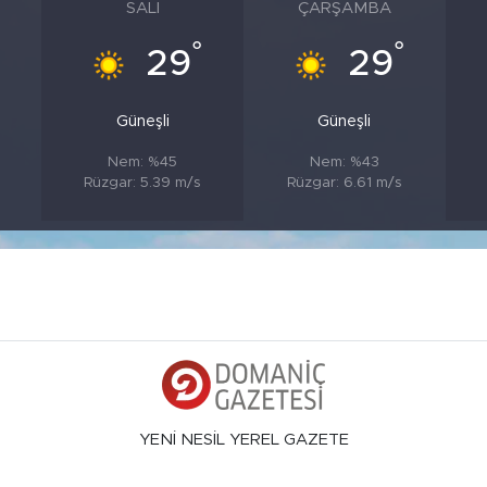
SALI
ÇARŞAMBA
°
°
°
29
29
Güneşli
Güneşli
Nem: %45
Nem: %43
Rüzgar: 5.39 m/s
Rüzgar: 6.61 m/s
YENİ NESİL YEREL GAZETE