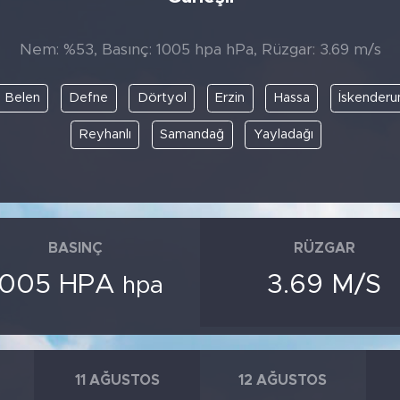
Nem: %53, Basınç: 1005 hpa hPa, Rüzgar: 3.69 m/s
Belen
Defne
Dörtyol
Erzin
Hassa
İskenderu
Reyhanlı
Samandağ
Yayladağı
BASINÇ
RÜZGAR
1005 HPA
3.69 M/S
hpa
11 AĞUSTOS
12 AĞUSTOS