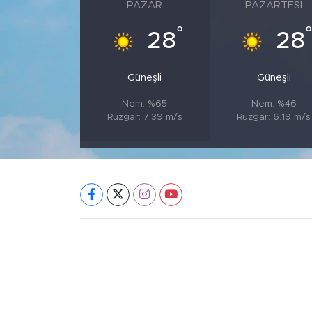
PAZAR
PAZARTESI
°
28
28
Güneşli
Güneşli
Nem: %65
Nem: %46
Rüzgar: 7.39 m/s
Rüzgar: 6.19 m/s