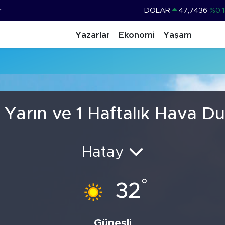
r
DOLAR
47,7436
%0.1
EURO
55,2510
%0.3
Yazarlar
Ekonomi
Yaşam
STERLİN
64,4811
%0.3
u
GRAM ALTIN
6660.55
%0.0
BİST100
13.779
%-1
BITCOIN
64.959,79
%1.
 Yarın ve 1 Haftalık Hava D
Hatay
°
32
Güneşli