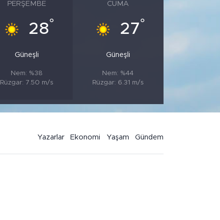
PERŞEMBE
CUMA
°
°
28
27
Güneşli
Güneşli
Nem: %38
Nem: %44
Rüzgar: 7.50 m/s
Rüzgar: 6.31 m/s
Yazarlar
Ekonomi
Yaşam
Gündem