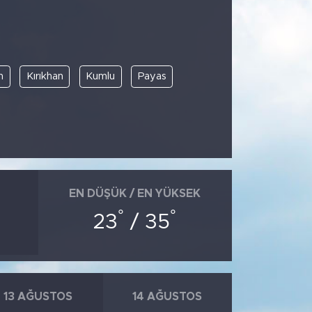
n
Kırıkhan
Kumlu
Payas
EN DÜŞÜK / EN YÜKSEK
°
°
23
/ 35
13 AĞUSTOS
14 AĞUSTOS