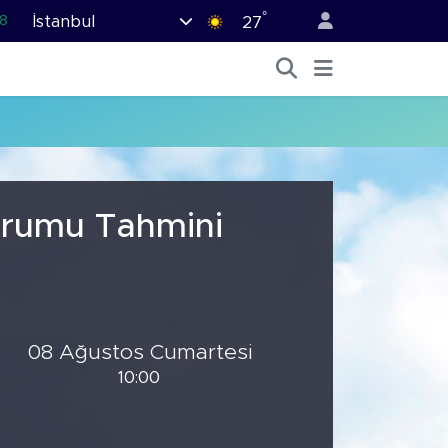
°
İstanbul
8
27
2
8
3
4
11
urumu Tahmini
08 Ağustos Cumartesi
10:00