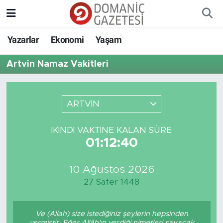
Yazarlar
Ekonomi
Yaşam
Artvin Namaz Vakitleri
ARTVİN
İKINDI VAKTINE KALAN SÜRE
01:12:40
10 Ağustos 2026
27 Safer 1448
Ve (Allah) size istediğiniz şeylerin hepsinden
vermiştir. Eğer Allâh'ın verdiği nimetleri sayacak