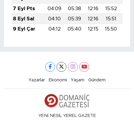
7 Eyl Pts
04:09
05:38
12:16
15:52
18:
8 Eyl Sal
04:10
05:39
12:16
15:51
18:
9 Eyl Çar
04:12
05:40
12:15
15:50
18:
Yazarlar
Ekonomi
Yaşam
Gündem
YENİ NESİL YEREL GAZETE