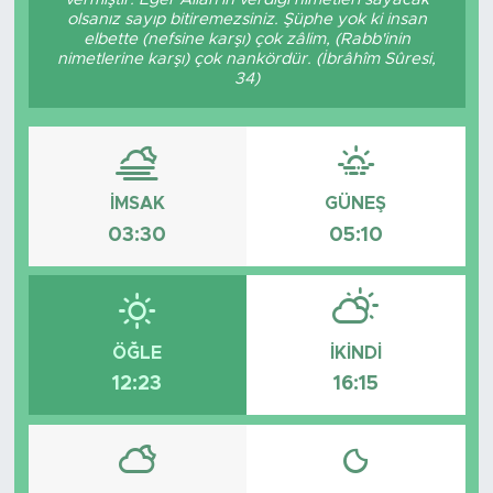
olsanız sayıp bitiremezsiniz. Şüphe yok ki insan
elbette (nefsine karşı) çok zâlim, (Rabb'inin
nimetlerine karşı) çok nankördür. (İbrâhîm Sûresi,
34)
İMSAK
GÜNEŞ
03:30
05:10
ÖĞLE
İKINDI
12:23
16:15