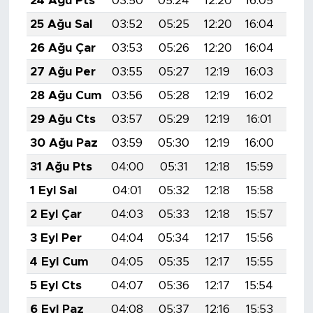
24 Ağu Pts
03:50
05:24
12:20
16:05
19:
25 Ağu Sal
03:52
05:25
12:20
16:04
19:
26 Ağu Çar
03:53
05:26
12:20
16:04
19:
27 Ağu Per
03:55
05:27
12:19
16:03
19:
28 Ağu Cum
03:56
05:28
12:19
16:02
19:
29 Ağu Cts
03:57
05:29
12:19
16:01
18:
30 Ağu Paz
03:59
05:30
12:19
16:00
18:
31 Ağu Pts
04:00
05:31
12:18
15:59
18:
1 Eyl Sal
04:01
05:32
12:18
15:58
18:
2 Eyl Çar
04:03
05:33
12:18
15:57
18:
3 Eyl Per
04:04
05:34
12:17
15:56
18:
4 Eyl Cum
04:05
05:35
12:17
15:55
18:
5 Eyl Cts
04:07
05:36
12:17
15:54
18:
6 Eyl Paz
04:08
05:37
12:16
15:53
18: