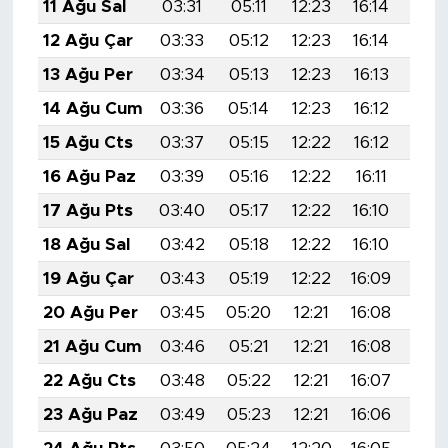
11 Ağu Sal
03:31
05:11
12:23
16:14
19:
12 Ağu Çar
03:33
05:12
12:23
16:14
19:
13 Ağu Per
03:34
05:13
12:23
16:13
19:
14 Ağu Cum
03:36
05:14
12:23
16:12
19:
15 Ağu Cts
03:37
05:15
12:22
16:12
19:
16 Ağu Paz
03:39
05:16
12:22
16:11
19:
17 Ağu Pts
03:40
05:17
12:22
16:10
19:
18 Ağu Sal
03:42
05:18
12:22
16:10
19:
19 Ağu Çar
03:43
05:19
12:22
16:09
19:
20 Ağu Per
03:45
05:20
12:21
16:08
19:
21 Ağu Cum
03:46
05:21
12:21
16:08
19:1
22 Ağu Cts
03:48
05:22
12:21
16:07
19:
23 Ağu Paz
03:49
05:23
12:21
16:06
19: