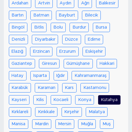
Ardahan
Artvin
Aydın
Ağrı
Balıkesir
Bartın
Batman
Bayburt
Bilecik
Bingöl
Bitlis
Bolu
Burdur
Bursa
Denizli
Diyarbakır
Düzce
Edirne
Elazığ
Erzincan
Erzurum
Eskişehir
Gaziantep
Giresun
Gümüşhane
Hakkari
Hatay
Isparta
Iğdır
Kahramanmaraş
Karabük
Karaman
Kars
Kastamonu
Kayseri
Kilis
Kocaeli
Konya
Kütahya
Kırklareli
Kırıkkale
Kırşehir
Malatya
Manisa
Mardin
Mersin
Muğla
Muş