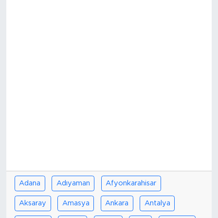
Adana
Adıyaman
Afyonkarahisar
Aksaray
Amasya
Ankara
Antalya