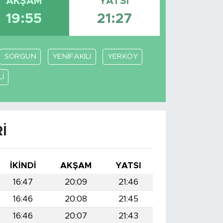
AKŞAM
YATSI
19:55
21:27
SORGUN
YENİFAKILI
YERKÖY
İ
I
İKINDI
AKŞAM
YATSI
16:47
20:09
21:46
16:46
20:08
21:45
16:46
20:07
21:43