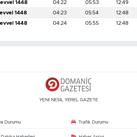
levvel 1448
04:22
05:53
12:49
levvel 1448
04:23
05:54
12:48
levvel 1448
04:24
05:55
12:48
YENİ NESİL YEREL GAZETE
va Durumu
Trafik Durumu
Dakika Haberleri
Haber Arşivi