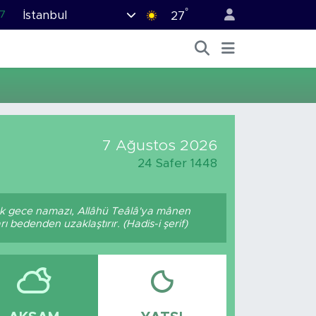
°
İstanbul
7
27
7
5
12
9
.2
7 Ağustos 2026
24 Safer 1448
ak gece namazı, Allâhü Teâlâ'ya mânen
ı bedenden uzaklaştırır. (Hadis-i şerif)