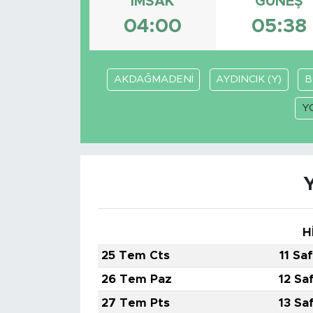
İMSAK
GÜNEŞ
04:00
05:38
AKDAĞMADENİ
AYDINCIK (Y)
B
Y
H
25 Tem Cts
11 Sa
26 Tem Paz
12 Sa
27 Tem Pts
13 Sa