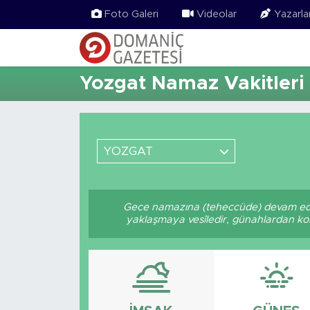
Foto Galeri
Videolar
Yazarla
Yozgat Namaz Vakitleri
YOZGAT
Gece namazına (teheccüde) devam edin
yaklaşmaya vesîledir, günahlardan korun