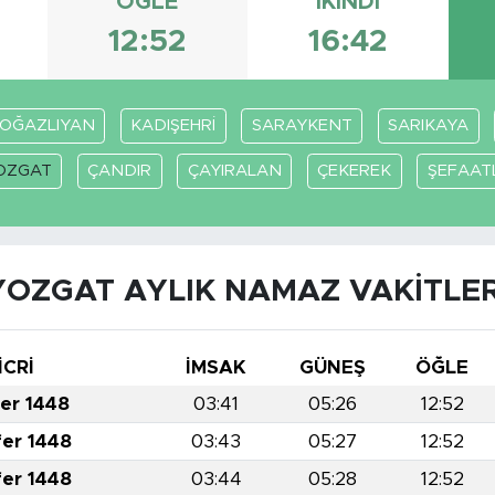
ÖĞLE
İKINDI
12:52
16:42
OĞAZLIYAN
KADIŞEHRİ
SARAYKENT
SARIKAYA
OZGAT
ÇANDIR
ÇAYIRALAN
ÇEKEREK
ŞEFAATL
YOZGAT AYLIK NAMAZ VAKITLER
İCRİ
İMSAK
GÜNEŞ
ÖĞLE
fer 1448
03:41
05:26
12:52
fer 1448
03:43
05:27
12:52
fer 1448
03:44
05:28
12:52