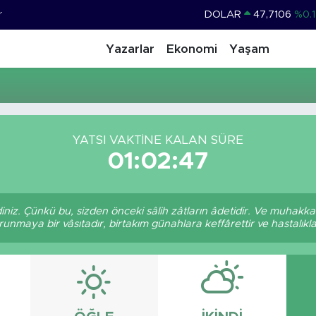
r
DOLAR
47,7106
%0.1
EURO
55,1652
%0.2
Yazarlar
Ekonomi
Yaşam
STERLİN
64,4046
%0.3
GRAM ALTIN
6618.49
%2.
BİST100
13.773
%-1
YATSI VAKTINE KALAN SÜRE
BITCOIN
65.130,04
%1
01:02:47
iz. Çünkü bu, sizden önceki sâlih zâtların âdetidir. Ve muhakk
maya bir vâsıtadır, birtakım günahlara keffârettir ve hastalıklar