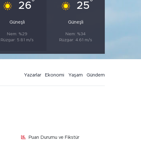
°
°
26
25
Güneşli
Güneşli
Nem: %29
Nem: %34
Rüzgar: 5.81 m/s
Rüzgar: 4.61 m/s
Yazarlar
Ekonomi
Yaşam
Gündem
Puan Durumu ve Fikstür