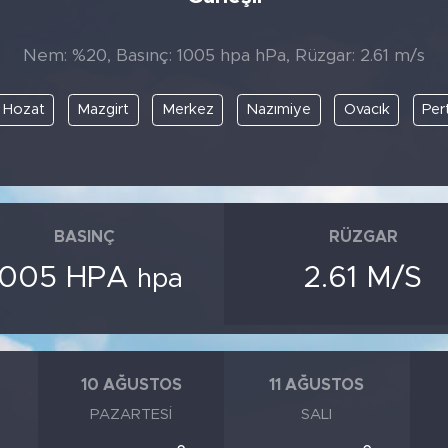
Nem: %20, Basınç: 1005 hpa hPa, Rüzgar: 2.61 m/s
Hozat
Mazgirt
Merkez
Nazımiye
Ovacık
Per
BASINÇ
RÜZGAR
1005 HPA
2.61 M/S
hpa
10 AĞUSTOS
11 AĞUSTOS
PAZARTESI
SALI