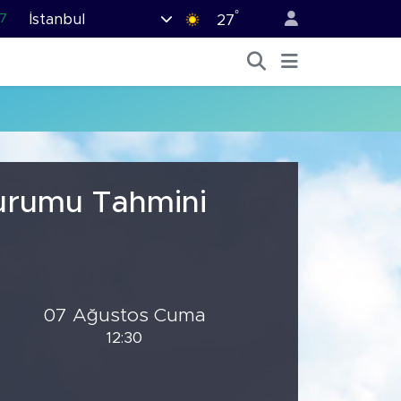
°
İstanbul
7
27
1
2
44
4
6
Durumu Tahmini
07 Ağustos Cuma
12:30