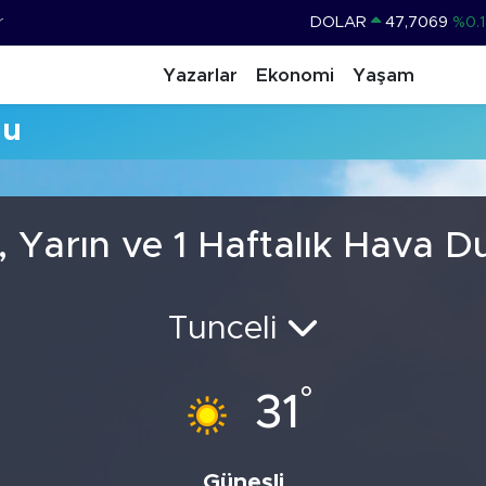
r
DOLAR
47,7069
%0.1
EURO
55,0265
%0.0
Yazarlar
Ekonomi
Yaşam
STERLİN
64,1897
%0.0
mu
GRAM ALTIN
6574.81
%1.
BİST100
13.887
%6
BITCOIN
64.360,53
%-0.7
, Yarın ve 1 Haftalık Hava 
Tunceli
°
31
Güneşli