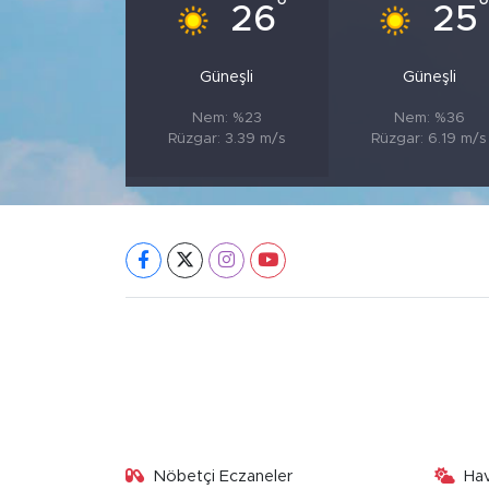
°
26
25
Güneşli
Güneşli
Nem: %23
Nem: %36
Rüzgar: 3.39 m/s
Rüzgar: 6.19 m/s
Nöbetçi Eczaneler
Ha