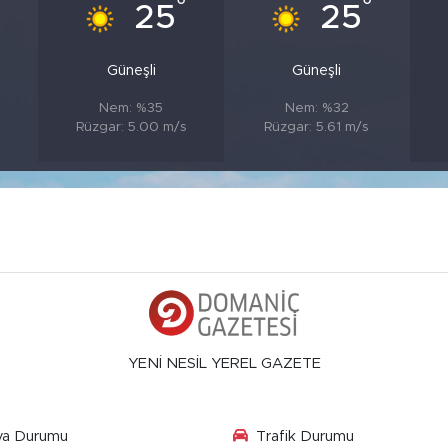
°
°
°
25
25
Güneşli
Güneşli
Nem: %35
Nem: %32
Rüzgar: 5.00 m/s
Rüzgar: 5.61 m/s
YENİ NESİL YEREL GAZETE
va Durumu
Trafik Durumu