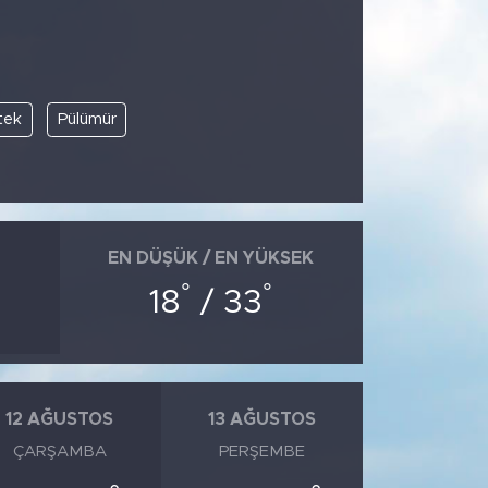
tek
Pülümür
EN DÜŞÜK / EN YÜKSEK
°
°
18
/ 33
12 AĞUSTOS
13 AĞUSTOS
ÇARŞAMBA
PERŞEMBE