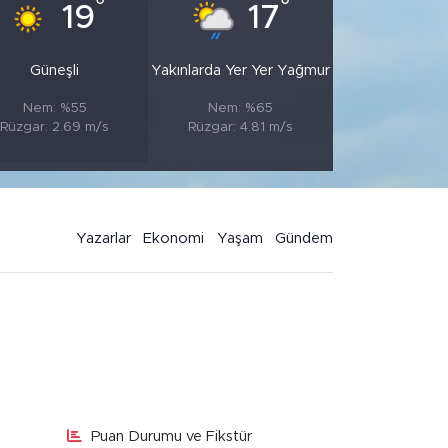
°
°
19
17
Güneşli
Yakınlarda Yer Yer Yağmur
Nem: %55
Nem: %65
Rüzgar: 2.69 m/s
Rüzgar: 4.81 m/s
Yazarlar
Ekonomi
Yaşam
Gündem
Puan Durumu ve Fikstür