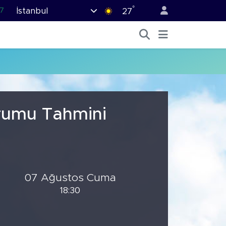
°
İstanbul
7
27
7
5
9
9
.2
urumu Tahmini
07 Ağustos Cuma
18:30