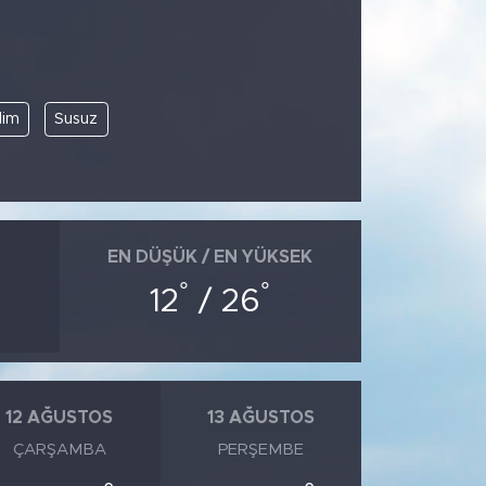
lim
Susuz
EN DÜŞÜK / EN YÜKSEK
°
°
12
/ 26
12 AĞUSTOS
13 AĞUSTOS
ÇARŞAMBA
PERŞEMBE