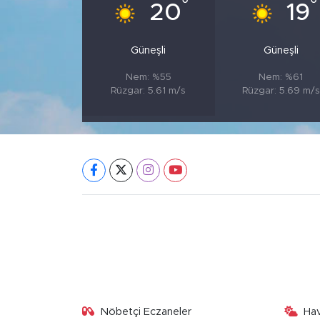
°
°
20
19
Güneşli
Güneşli
Nem: %55
Nem: %61
Rüzgar: 5.61 m/s
Rüzgar: 5.69 m/s
Nöbetçi Eczaneler
Ha