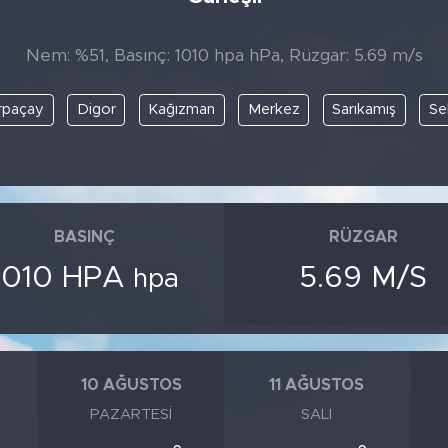
Nem: %51, Basınç: 1010 hpa hPa, Rüzgar: 5.69 m/s
rpaçay
Digor
Kağızman
Merkez
Sarıkamış
Se
BASINÇ
RÜZGAR
1010 HPA
5.69 M/S
hpa
10 AĞUSTOS
11 AĞUSTOS
PAZARTESI
SALI