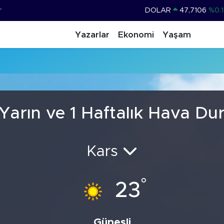
r
DOLAR
47,7106
%0.1
EURO
55,1652
%0.2
Yazarlar
Ekonomi
Yaşam
STERLİN
64,4046
%0.3
GRAM ALTIN
6648.99
%2.5
BİST100
13.773
%-1
BITCOIN
65.130,04
%1
Yarın ve 1 Haftalık Hava D
Kars
°
23
Güneşli