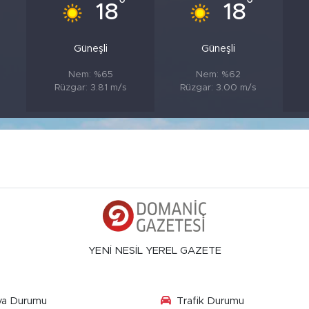
°
°
18
18
Güneşli
Güneşli
Nem: %65
Nem: %62
Rüzgar: 3.81 m/s
Rüzgar: 3.00 m/s
YENİ NESİL YEREL GAZETE
va Durumu
Trafik Durumu