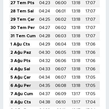
27 Tem Pts
04:23
06:00
13:18
17:07
20:
28 Tem Sal
04:24
06:01
13:18
17:07
20:
29 Tem Çar
04:25
06:02
13:18
17:07
20:
30 Tem Per
04:27
06:02
13:18
17:07
20:
31 Tem Cum
04:28
06:03
13:18
17:07
20:
1 Ağu Cts
04:29
06:04
13:18
17:06
20:
2 Ağu Paz
04:30
06:05
13:18
17:06
20:
3 Ağu Pts
04:32
06:06
13:18
17:06
20:
4 Ağu Sal
04:33
06:07
13:18
17:06
20:
5 Ağu Çar
04:34
06:07
13:18
17:05
20:
6 Ağu Per
04:35
06:08
13:18
17:05
20:
7 Ağu Cum
04:37
06:09
13:17
17:05
20:
8 Ağu Cts
04:38
06:10
13:17
17:04
20: