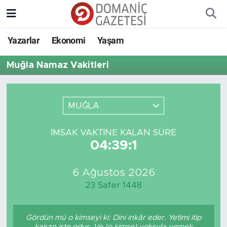
Yazarlar
Ekonomi
Yaşam
Muğla Namaz Vakitleri
MUĞLA
İMSAK VAKTINE KALAN SÜRE
04:39:1
6 Ağustos 2026
23 Safer 1448
Gördün mü o kimseyi ki: Dini inkâr eder. Yetimi itip
kakan işte odur. Ve (o kimse) yoksula yemek