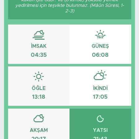
yedirilmesi için teşvikte bulunmaz. (Mâûn Sûresi, 1-
2-3)
İMSAK
GÜNEŞ
04:35
06:08
ÖĞLE
İKINDI
13:18
17:05
AKŞAM
YATSI