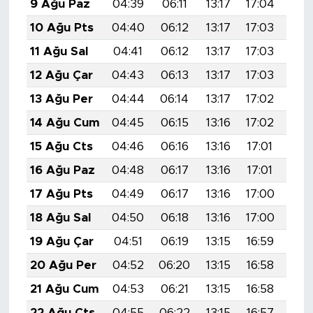
9 Ağu Paz
04:39
06:11
13:17
17:04
20:
10 Ağu Pts
04:40
06:12
13:17
17:03
20:
11 Ağu Sal
04:41
06:12
13:17
17:03
20:
12 Ağu Çar
04:43
06:13
13:17
17:03
20:
13 Ağu Per
04:44
06:14
13:17
17:02
20:
14 Ağu Cum
04:45
06:15
13:16
17:02
20:
15 Ağu Cts
04:46
06:16
13:16
17:01
20:
16 Ağu Paz
04:48
06:17
13:16
17:01
20:
17 Ağu Pts
04:49
06:17
13:16
17:00
20:
18 Ağu Sal
04:50
06:18
13:16
17:00
20:
19 Ağu Çar
04:51
06:19
13:15
16:59
20:
20 Ağu Per
04:52
06:20
13:15
16:58
20:
21 Ağu Cum
04:53
06:21
13:15
16:58
19:
22 Ağu Cts
04:55
06:22
13:15
16:57
19: