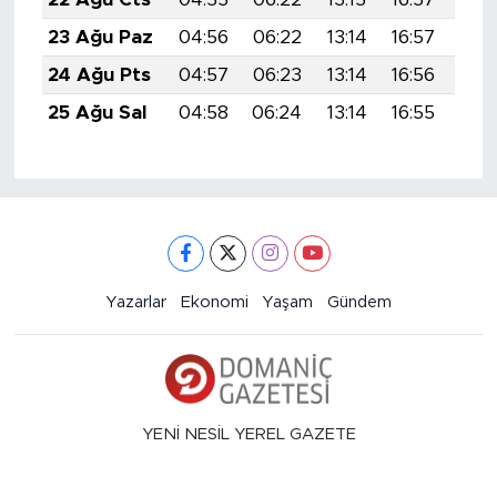
23 Ağu Paz
04:56
06:22
13:14
16:57
19:
24 Ağu Pts
04:57
06:23
13:14
16:56
19:
25 Ağu Sal
04:58
06:24
13:14
16:55
19:
Yazarlar
Ekonomi
Yaşam
Gündem
YENİ NESİL YEREL GAZETE