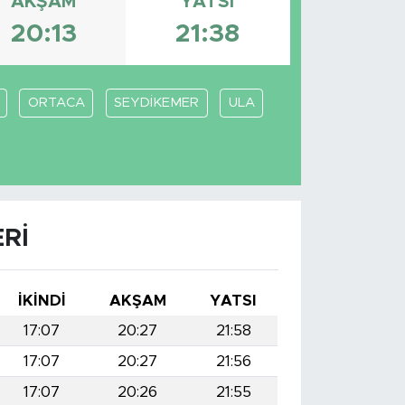
AKŞAM
YATSI
20:13
21:38
ORTACA
SEYDİKEMER
ULA
RI
İKINDI
AKŞAM
YATSI
17:07
20:27
21:58
17:07
20:27
21:56
17:07
20:26
21:55