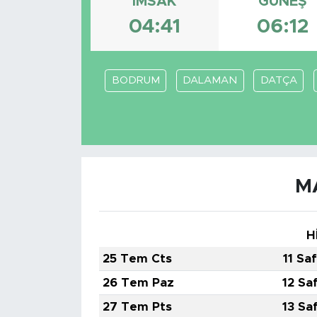
İMSAK
GÜNEŞ
04:41
06:12
BODRUM
DALAMAN
DATÇA
M
H
25 Tem Cts
11 Sa
26 Tem Paz
12 Sa
27 Tem Pts
13 Sa