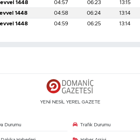
levvel 1448
04:57
06:23
13:15
levvel 1448
04:58
06:24
13:14
levvel 1448
04:59
06:25
13:14
YENİ NESİL YEREL GAZETE
va Durumu
Trafik Durumu
Dakika Haberleri
Haber Arşivi