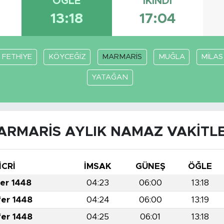
ÖĞLE
İKINDI
13:18
17:04
FETHİYE
KÖYCEĞİZ
MARMARİS
MUĞLA
MİLAS
YATAĞAN
ARMARİS AYLIK NAMAZ VAKITLE
İCRİ
İMSAK
GÜNEŞ
ÖĞLE
fer 1448
04:23
06:00
13:18
fer 1448
04:24
06:00
13:19
fer 1448
04:25
06:01
13:18