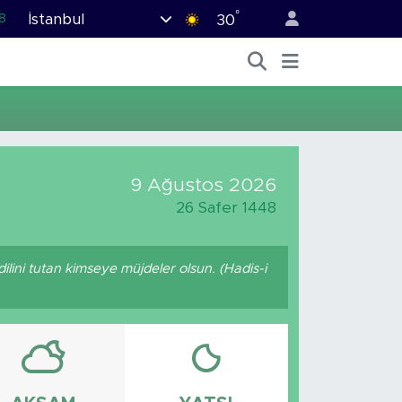
°
İstanbul
8
30
2
8
0
4
5
9 Ağustos 2026
26 Safer 1448
dilini tutan kimseye müjdeler olsun. (Hadis-i