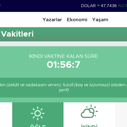
r
DOLAR
47,7436
%0.1
EURO
55,2510
%0.3
Yazarlar
Ekonomi
Yaşam
STERLİN
64,4811
%0.3
akitleri
GRAM ALTIN
6660.55
%
BİST100
13.779
%-1
İKINDI VAKTINE KALAN SÜRE
BITCOIN
64.840,97
%-0.1
01:56:7
eden (zekât ve sadakasını veren), fuzûlî (boş ve lüzumsuz) sözden 
şerif)