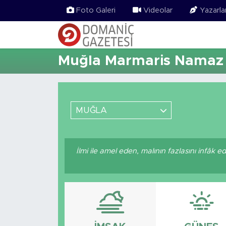
Foto Galeri
Videolar
Yazarla
Muğla Marmaris Namaz V
MUĞLA
İlmi ile amel eden, malının fazlasını infâk 