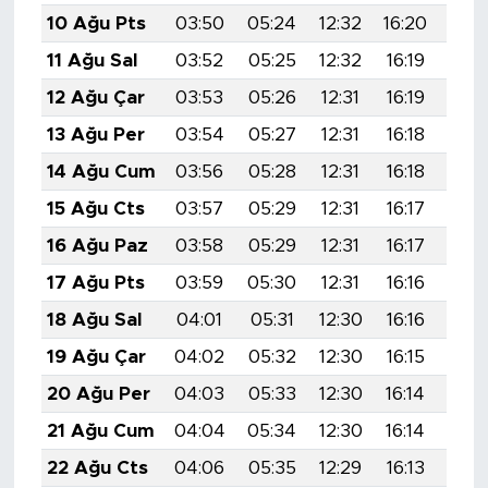
10 Ağu Pts
03:50
05:24
12:32
16:20
19:
11 Ağu Sal
03:52
05:25
12:32
16:19
19:
12 Ağu Çar
03:53
05:26
12:31
16:19
19:
13 Ağu Per
03:54
05:27
12:31
16:18
19:
14 Ağu Cum
03:56
05:28
12:31
16:18
19:
15 Ağu Cts
03:57
05:29
12:31
16:17
19:
16 Ağu Paz
03:58
05:29
12:31
16:17
19:
17 Ağu Pts
03:59
05:30
12:31
16:16
19:
18 Ağu Sal
04:01
05:31
12:30
16:16
19:
19 Ağu Çar
04:02
05:32
12:30
16:15
19:
20 Ağu Per
04:03
05:33
12:30
16:14
19:
21 Ağu Cum
04:04
05:34
12:30
16:14
19:
22 Ağu Cts
04:06
05:35
12:29
16:13
19: