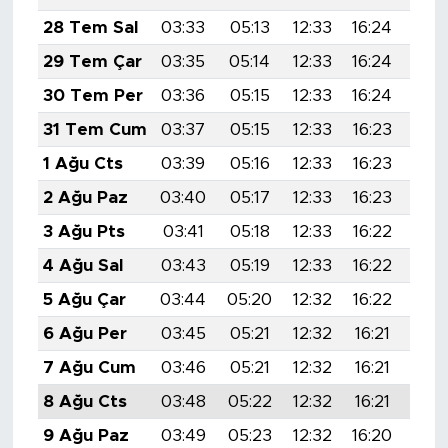
28 Tem Sal
03:33
05:13
12:33
16:24
19:
29 Tem Çar
03:35
05:14
12:33
16:24
19:
30 Tem Per
03:36
05:15
12:33
16:24
19:
31 Tem Cum
03:37
05:15
12:33
16:23
19:
1 Ağu Cts
03:39
05:16
12:33
16:23
19:
2 Ağu Paz
03:40
05:17
12:33
16:23
19:
3 Ağu Pts
03:41
05:18
12:33
16:22
19:
4 Ağu Sal
03:43
05:19
12:33
16:22
19:
5 Ağu Çar
03:44
05:20
12:32
16:22
19:
6 Ağu Per
03:45
05:21
12:32
16:21
19:
7 Ağu Cum
03:46
05:21
12:32
16:21
19:
8 Ağu Cts
03:48
05:22
12:32
16:21
19:
9 Ağu Paz
03:49
05:23
12:32
16:20
19: