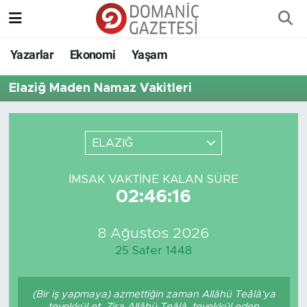
Yazarlar
Ekonomi
Yaşam
Elaziğ Maden Namaz Vakitleri
ELAZIĞ
İMSAK VAKTINE KALAN SÜRE
02:46:16
8 Ağustos 2026
25 Safer 1448
(Bir iş yapmaya) azmettiğin zaman Allâhü Teâlâ'ya
tevekkül et. Zira Allâhü Teâlâ, tevekkül eden