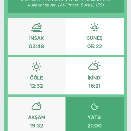
kullarını sever. (Âl-i İmrân Sûresi, 159)
İMSAK
GÜNEŞ
03:48
05:22
ÖĞLE
İKINDI
12:32
16:21
AKŞAM
YATSI
19:32
21:00