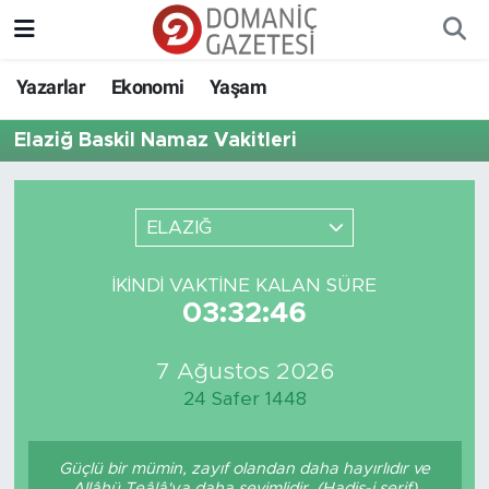
Yazarlar
Ekonomi
Yaşam
Elaziğ Baskil Namaz Vakitleri
ELAZIĞ
İKINDI VAKTINE KALAN SÜRE
03:32:46
7 Ağustos 2026
24 Safer 1448
Güçlü bir mümin, zayıf olandan daha hayırlıdır ve
Allâhü Teâlâ'ya daha sevimlidir. (Hadis-i şerif)