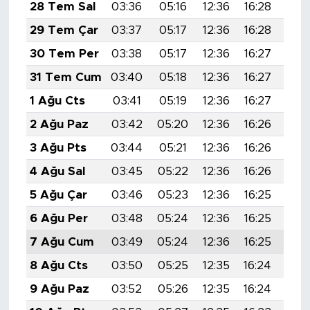
28 Tem Sal
03:36
05:16
12:36
16:28
19:
29 Tem Çar
03:37
05:17
12:36
16:28
19:
30 Tem Per
03:38
05:17
12:36
16:27
19:
31 Tem Cum
03:40
05:18
12:36
16:27
19:
1 Ağu Cts
03:41
05:19
12:36
16:27
19:
2 Ağu Paz
03:42
05:20
12:36
16:26
19:
3 Ağu Pts
03:44
05:21
12:36
16:26
19:
4 Ağu Sal
03:45
05:22
12:36
16:26
19:
5 Ağu Çar
03:46
05:23
12:36
16:25
19:
6 Ağu Per
03:48
05:24
12:36
16:25
19:
7 Ağu Cum
03:49
05:24
12:36
16:25
19:
8 Ağu Cts
03:50
05:25
12:35
16:24
19:
9 Ağu Paz
03:52
05:26
12:35
16:24
19: