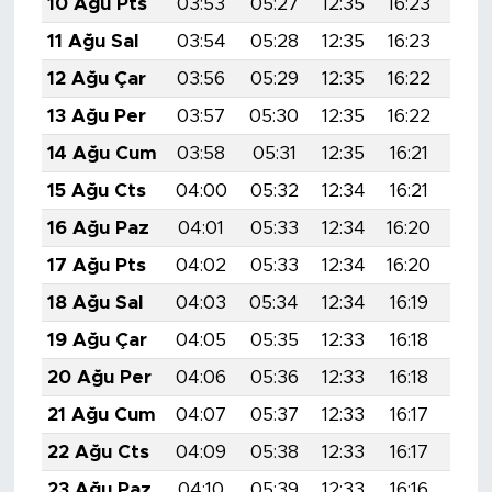
10 Ağu Pts
03:53
05:27
12:35
16:23
19:
11 Ağu Sal
03:54
05:28
12:35
16:23
19:
12 Ağu Çar
03:56
05:29
12:35
16:22
19:
13 Ağu Per
03:57
05:30
12:35
16:22
19:
14 Ağu Cum
03:58
05:31
12:35
16:21
19:
15 Ağu Cts
04:00
05:32
12:34
16:21
19:
16 Ağu Paz
04:01
05:33
12:34
16:20
19:
17 Ağu Pts
04:02
05:33
12:34
16:20
19:
18 Ağu Sal
04:03
05:34
12:34
16:19
19:
19 Ağu Çar
04:05
05:35
12:33
16:18
19:
20 Ağu Per
04:06
05:36
12:33
16:18
19:
21 Ağu Cum
04:07
05:37
12:33
16:17
19:
22 Ağu Cts
04:09
05:38
12:33
16:17
19:
23 Ağu Paz
04:10
05:39
12:33
16:16
19: