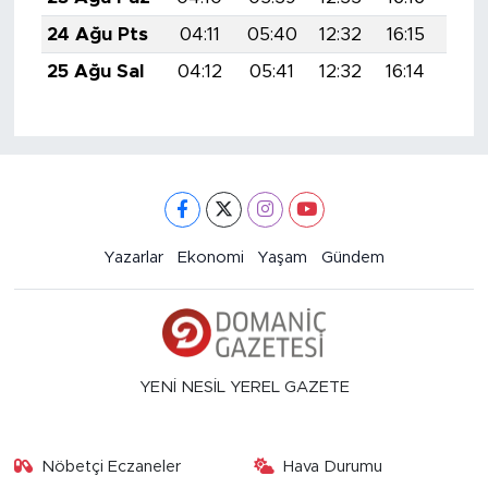
24 Ağu Pts
04:11
05:40
12:32
16:15
19:
25 Ağu Sal
04:12
05:41
12:32
16:14
19:
Yazarlar
Ekonomi
Yaşam
Gündem
YENİ NESİL YEREL GAZETE
Nöbetçi Eczaneler
Hava Durumu