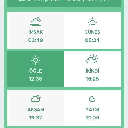
İMSAK
GÜNEŞ
03:49
05:24
ÖĞLE
İKINDI
12:36
16:25
AKŞAM
YATSI
19:37
21:06