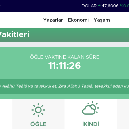
r
DOLAR
47,6006
%0.
EURO
55,0250
%0.
Yazarlar
Ekonomi
Yaşam
STERLİN
64,2398
%0
kitleri
GRAM ALTIN
6500.87
%0.
BİST100
13.799
%
ÖĞLE VAKTINE KALAN SÜRE
BITCOIN
64.643,95
%0.
11:11:26
llâhü Teâlâ'ya tevekkül et. Zira Allâhü Teâlâ, tevekkül eden kulla
ÖĞLE
İKINDI