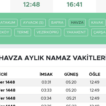
12:48
16:41
ATAKUM
AYVACIK (S)
BAFRA
HAVZA
KAVAK
EKÖY
TERME
VEZİRKÖPRÜ
YAKAKENT
ÇARŞ
HAVZA AYLIK NAMAZ VAKITLER
İCRİ
İMSAK
GÜNEŞ
ÖĞLE
fer 1448
03:31
05:20
12:49
fer 1448
03:33
05:20
12:49
fer 1448
03:34
05:21
12:49