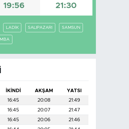
19:56
21:30
LADİK
SALIPAZARI
SAMSUN
AMBA
I
İKINDI
AKŞAM
YATSI
16:45
20:08
21:49
16:45
20:07
21:47
16:45
20:06
21:46