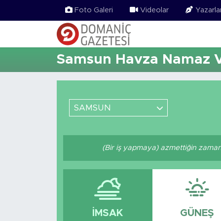
Foto Galeri
Videolar
Yazarla
Samsun Havza Namaz Va
SAMSUN
(Bir iş yapmaya) azmettiğin zaman A
İMSAK
GÜNEŞ