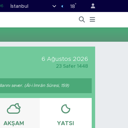
°
İstanbul
06
18
02
.2
12
70
16
6 Ağustos 2026
23 Safer 1448
rını sever. (Âl-i İmrân Sûresi, 159)
AKŞAM
YATSI