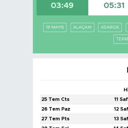
03:49
05:31
19 MAYIS
ALAÇAM
ASARCIK
TEKK
H
25 Tem Cts
11 Sa
26 Tem Paz
12 Sa
27 Tem Pts
13 Sa