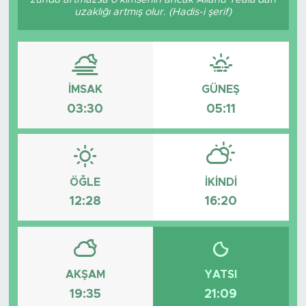
uzaklığı artmış olur. (Hadis-i şerif)
İMSAK
GÜNEŞ
03:30
05:11
ÖĞLE
İKINDI
12:28
16:20
AKŞAM
YATSI
19:35
21:09