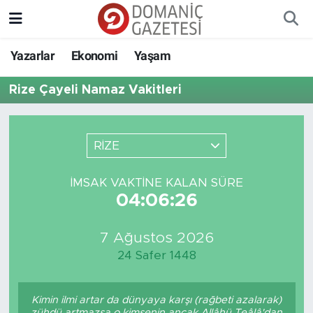
Yazarlar
Ekonomi
Yaşam
Rize Çayeli Namaz Vakitleri
RİZE
İMSAK VAKTINE KALAN SÜRE
04:06:26
7 Ağustos 2026
24 Safer 1448
Kimin ilmi artar da dünyaya karşı (rağbeti azalarak)
zühdü artmazsa o kimsenin ancak Allâhü Teâlâ'dan