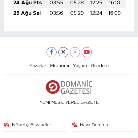
24 Ağu Pts
03:55
05:28
12:25
16:10
19:
25 Ağu Sal
03:56
05:29
12:24
16:09
19:
Yazarlar
Ekonomi
Yaşam
Gündem
YENİ NESİL YEREL GAZETE
Nöbetçi Eczaneler
Hava Durumu