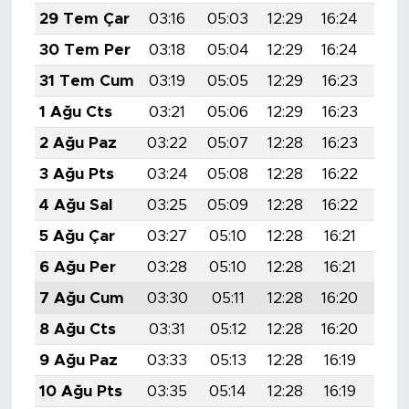
29 Tem Çar
03:16
05:03
12:29
16:24
19:
30 Tem Per
03:18
05:04
12:29
16:24
19:
31 Tem Cum
03:19
05:05
12:29
16:23
19:
1 Ağu Cts
03:21
05:06
12:29
16:23
19:
2 Ağu Paz
03:22
05:07
12:28
16:23
19:
3 Ağu Pts
03:24
05:08
12:28
16:22
19:
4 Ağu Sal
03:25
05:09
12:28
16:22
19:
5 Ağu Çar
03:27
05:10
12:28
16:21
19:
6 Ağu Per
03:28
05:10
12:28
16:21
19:
7 Ağu Cum
03:30
05:11
12:28
16:20
19:
8 Ağu Cts
03:31
05:12
12:28
16:20
19:
9 Ağu Paz
03:33
05:13
12:28
16:19
19:
10 Ağu Pts
03:35
05:14
12:28
16:19
19: