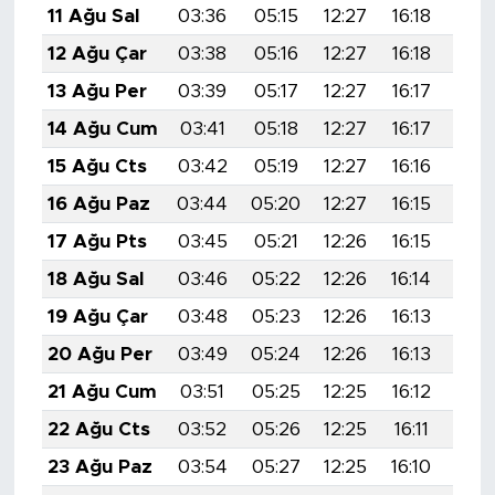
11 Ağu Sal
03:36
05:15
12:27
16:18
19:
12 Ağu Çar
03:38
05:16
12:27
16:18
19:
13 Ağu Per
03:39
05:17
12:27
16:17
19:
14 Ağu Cum
03:41
05:18
12:27
16:17
19:
15 Ağu Cts
03:42
05:19
12:27
16:16
19:
16 Ağu Paz
03:44
05:20
12:27
16:15
19:
17 Ağu Pts
03:45
05:21
12:26
16:15
19:
18 Ağu Sal
03:46
05:22
12:26
16:14
19:
19 Ağu Çar
03:48
05:23
12:26
16:13
19:
20 Ağu Per
03:49
05:24
12:26
16:13
19:
21 Ağu Cum
03:51
05:25
12:25
16:12
19:
22 Ağu Cts
03:52
05:26
12:25
16:11
19:
23 Ağu Paz
03:54
05:27
12:25
16:10
19: