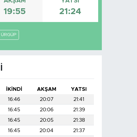
AKŞAM
YATSI
19:55
21:24
ÜRGÜP
I
İKINDI
AKŞAM
YATSI
16:46
20:07
21:41
16:45
20:06
21:39
16:45
20:05
21:38
16:45
20:04
21:37