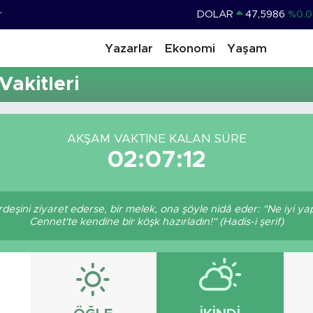
r
DOLAR
47,5986
%0.0
EURO
55,0700
%0
Yazarlar
Ekonomi
Yaşam
STERLİN
64,2438
%0.2
akitleri
GRAM ALTIN
6513.94
%0.3
BİST100
13.768
%4
AKŞAM VAKTINE KALAN SÜRE
BITCOIN
64.602,05
%0.6
02:07:12
ardeşini ziyaret ederse, bir melek, ona şöyle nidâ eder: "Ne iyi ya
Cennet'te kendine bir köşk hazırladın!" (Hadis-i şerif)