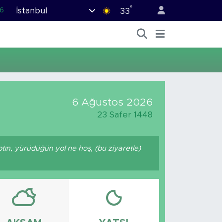
°
İstanbul
6
33
.1
1
2
8
9
6 Ağustos 2026
23 Safer 1448
ptın, yürüdüğün yol ne hoş, (bu ziyaretle)