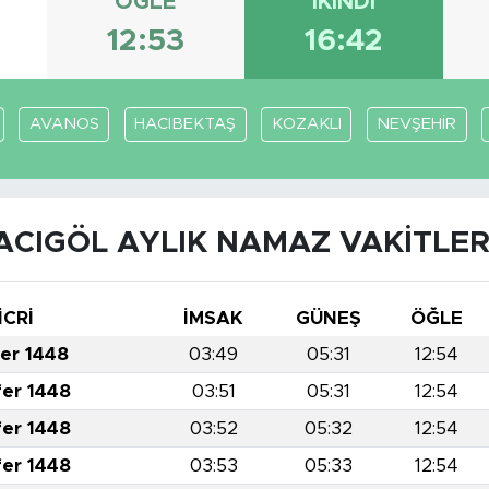
ÖĞLE
İKINDI
12:53
16:42
AVANOS
HACIBEKTAŞ
KOZAKLI
NEVŞEHİR
ACIGÖL AYLIK NAMAZ VAKITLER
İCRİ
İMSAK
GÜNEŞ
ÖĞLE
fer 1448
03:49
05:31
12:54
fer 1448
03:51
05:31
12:54
fer 1448
03:52
05:32
12:54
fer 1448
03:53
05:33
12:54