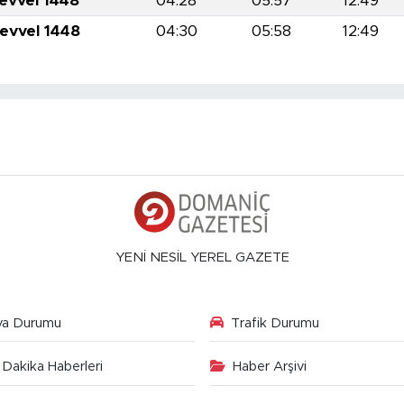
levvel 1448
04:28
05:57
12:49
levvel 1448
04:30
05:58
12:49
YENİ NESİL YEREL GAZETE
va Durumu
Trafik Durumu
Dakika Haberleri
Haber Arşivi