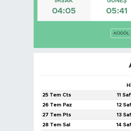
İMSAK
GÜNEŞ
04:05
05:41
ACIGÖL
H
25 Tem Cts
11 Sa
26 Tem Paz
12 Sa
27 Tem Pts
13 Sa
28 Tem Sal
14 Sa