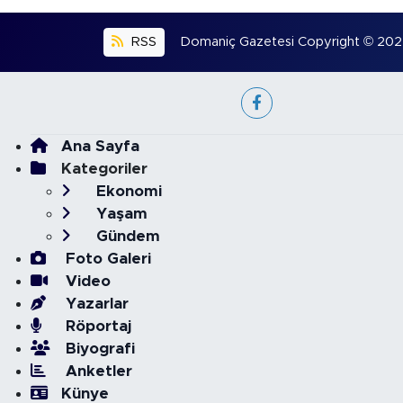
RSS
Domaniç Gazetesi Copyright © 2022. 
Ana Sayfa
Kategoriler
Ekonomi
Yaşam
Gündem
Foto Galeri
Video
Yazarlar
Röportaj
Biyografi
Anketler
Künye