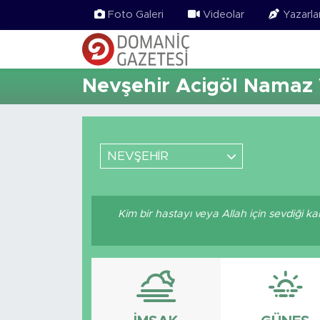
Foto Galeri
Videolar
Yazarla
Nevşehir Acigöl Namaz V
NEVŞEHİR
Kim bir hastayı veya Allah için sevdiği k