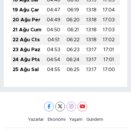
19 Ağu Çar
04:47
06:19
13:18
17:04
20:
20 Ağu Per
04:49
06:20
13:18
17:03
20:
21 Ağu Cum
04:50
06:21
13:18
17:03
20:
22 Ağu Cts
04:51
06:22
13:18
17:02
20:
23 Ağu Paz
04:53
06:23
13:17
17:01
20:
24 Ağu Pts
04:54
06:24
13:17
17:01
20:
25 Ağu Sal
04:55
06:25
13:17
17:00
19:
Yazarlar
Ekonomi
Yaşam
Gündem