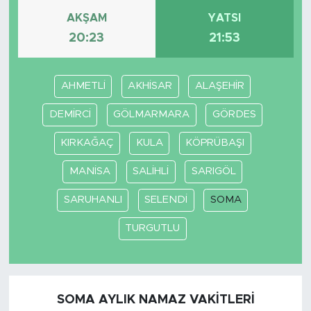
AKŞAM
YATSI
20:23
21:53
AHMETLİ
AKHİSAR
ALAŞEHİR
DEMİRCİ
GÖLMARMARA
GÖRDES
KIRKAĞAÇ
KULA
KÖPRÜBAŞI
MANİSA
SALİHLİ
SARIGÖL
SARUHANLI
SELENDİ
SOMA
TURGUTLU
SOMA AYLIK NAMAZ VAKITLERI