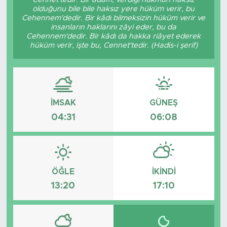
olduğunu bile bile haksız yere hüküm verir, bu
Cehennem'dedir. Bir kâdı bilmeksizin hüküm verir ve
insanların haklarını zâyi eder, bu da
Cehennem'dedir. Bir kâdı da hakka riâyet ederek
hüküm verir, işte bu, Cennet'tedir. (Hadis-i şerif)
İMSAK
GÜNEŞ
04:31
06:08
ÖĞLE
İKINDI
13:20
17:10