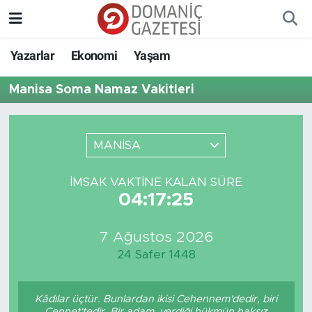
Yazarlar
Ekonomi
Yaşam
Manisa Soma Namaz Vakitleri
MANİSA
İMSAK VAKTINE KALAN SÜRE
04:17:25
7 Ağustos 2026
24 Safer 1448
Kâdılar üçtür. Bunlardan ikisi Cehennem'dedir, biri
Cennet'tedir. Bir adam, verdiği hükmün haksız