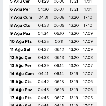
5 Ağu Çar
04:29
06:06
13:21
17:11
20:
6 Ağu Per
04:30
06:07
13:21
17:11
20:
7 Ağu Cum
04:31
06:08
13:20
17:10
20:
8 Ağu Cts
04:33
06:09
13:20
17:10
20:
9 Ağu Paz
04:34
06:10
13:20
17:09
20:
10 Ağu Pts
04:35
06:11
13:20
17:09
20:
11 Ağu Sal
04:37
06:12
13:20
17:09
20:
12 Ağu Çar
04:38
06:13
13:20
17:08
20:
13 Ağu Per
04:39
06:14
13:20
17:07
20:
14 Ağu Cum
04:41
06:14
13:19
17:07
20:
15 Ağu Cts
04:42
06:15
13:19
17:06
20:
16 Ağu Paz
04:43
06:16
13:19
17:06
20:
17 Ağu Pts
04:45
06:17
13:19
17:05
20:
18 Ağu Sal
04:46
06:18
13:19
17:05
20: