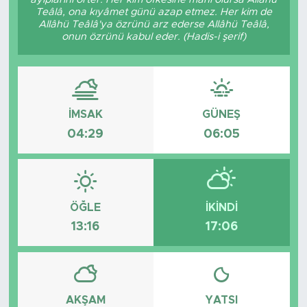
Teâlâ, ona kıyâmet günü azap etmez. Her kim de
Allâhü Teâlâ'ya özrünü arz ederse Allâhü Teâlâ,
onun özrünü kabul eder. (Hadis-i şerif)
İMSAK
GÜNEŞ
04:29
06:05
ÖĞLE
İKINDI
13:16
17:06
AKŞAM
YATSI