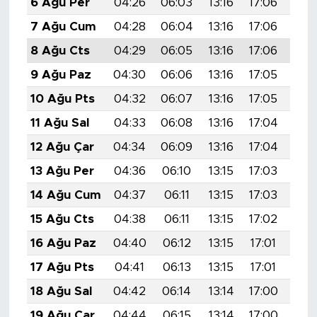
6 Ağu Per
04:26
06:03
13:16
17:06
20:
7 Ağu Cum
04:28
06:04
13:16
17:06
20:
8 Ağu Cts
04:29
06:05
13:16
17:06
20:
9 Ağu Paz
04:30
06:06
13:16
17:05
20:
10 Ağu Pts
04:32
06:07
13:16
17:05
20:
11 Ağu Sal
04:33
06:08
13:16
17:04
20:
12 Ağu Çar
04:34
06:09
13:16
17:04
20:
13 Ağu Per
04:36
06:10
13:15
17:03
20:
14 Ağu Cum
04:37
06:11
13:15
17:03
20:
15 Ağu Cts
04:38
06:11
13:15
17:02
20:
16 Ağu Paz
04:40
06:12
13:15
17:01
20:
17 Ağu Pts
04:41
06:13
13:15
17:01
20:
18 Ağu Sal
04:42
06:14
13:14
17:00
20:
19 Ağu Çar
04:44
06:15
13:14
17:00
20: