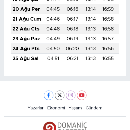
20 Ağu Per
04:45
06:16
13:14
16:59
20:
21 Ağu Cum
04:46
06:17
13:14
16:58
20:
22 Ağu Cts
04:48
06:18
13:13
16:58
19:
23 Ağu Paz
04:49
06:19
13:13
16:57
19:
24 Ağu Pts
04:50
06:20
13:13
16:56
19:
25 Ağu Sal
04:51
06:21
13:13
16:55
19:
Yazarlar
Ekonomi
Yaşam
Gündem