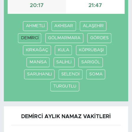
20:17
21:47
AHMETLİ
AKHİSAR
ALAŞEHİR
DEMİRCİ
GÖLMARMARA
GÖRDES
KIRKAĞAÇ
KULA
KÖPRÜBAŞI
MANİSA
SALİHLİ
SARIGÖL
SARUHANLI
SELENDİ
SOMA
TURGUTLU
DEMİRCİ AYLIK NAMAZ VAKITLERI