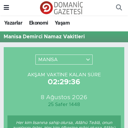
Yazarlar
Ekonomi
Yaşam
Manisa Demirci Namaz Vakitleri
MANİSA
AKŞAM VAKTINE KALAN SÜRE
02:29:36
8 Ağustos 2026
25 Safer 1448
Her kim lisanına sahip olursa, Allâhü Teâlâ, onun
ayıplarını örter. Her kim öfkesine mâni olursa Allâhü