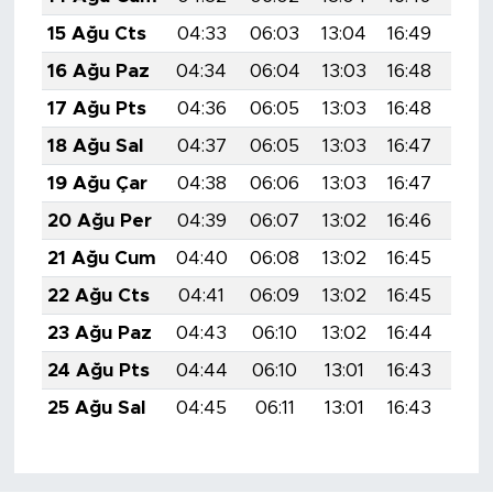
15 Ağu Cts
04:33
06:03
13:04
16:49
19:
16 Ağu Paz
04:34
06:04
13:03
16:48
19:
17 Ağu Pts
04:36
06:05
13:03
16:48
19:
18 Ağu Sal
04:37
06:05
13:03
16:47
19:
19 Ağu Çar
04:38
06:06
13:03
16:47
19:
20 Ağu Per
04:39
06:07
13:02
16:46
19:
21 Ağu Cum
04:40
06:08
13:02
16:45
19:
22 Ağu Cts
04:41
06:09
13:02
16:45
19:
23 Ağu Paz
04:43
06:10
13:02
16:44
19:
24 Ağu Pts
04:44
06:10
13:01
16:43
19:
25 Ağu Sal
04:45
06:11
13:01
16:43
19: