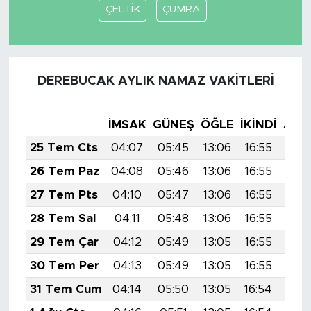
ÇELTİK
ÇUMRA
DEREBUCAK AYLIK NAMAZ VAKITLERI
İMSAK
GÜNEŞ
ÖĞLE
İKINDI
AKŞ
25 Tem Cts
04:07
05:45
13:06
16:55
20:
26 Tem Paz
04:08
05:46
13:06
16:55
20:
27 Tem Pts
04:10
05:47
13:06
16:55
20:
28 Tem Sal
04:11
05:48
13:06
16:55
20:
29 Tem Çar
04:12
05:49
13:05
16:55
20:
30 Tem Per
04:13
05:49
13:05
16:55
20:
31 Tem Cum
04:14
05:50
13:05
16:54
20: