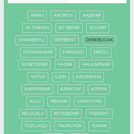
AHIRLI
AKÖREN
AKŞEHİR
ALTINEKİN
BEYŞEHİR
BOZKIR
CİHANBEYLİ
DERBENT
DEREBUCAK
DOĞANHİSAR
EMİRGAZİ
EREĞLİ
GÜNEYSINIR
HADİM
HALKAPINAR
HÜYÜK
ILGIN
KADINHANI
KARAPINAR
KARATAY
KONYA
KULU
MERAM
SARAYÖNÜ
SELÇUKLU
SEYDİŞEHİR
TAŞKENT
TUZLUKÇU
YALIHÜYÜK
YUNAK