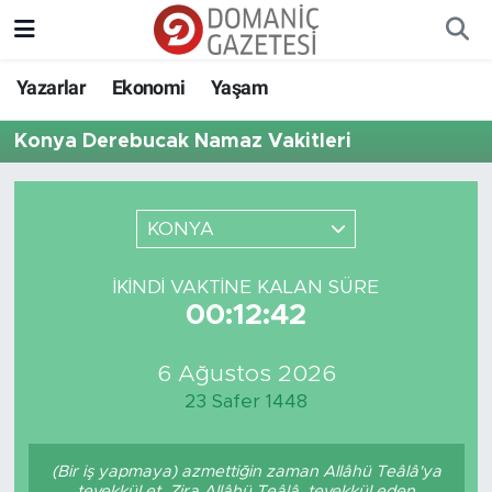
Yazarlar
Ekonomi
Yaşam
Konya Derebucak Namaz Vakitleri
KONYA
İKINDI VAKTINE KALAN SÜRE
00:12:42
6 Ağustos 2026
23 Safer 1448
(Bir iş yapmaya) azmettiğin zaman Allâhü Teâlâ'ya
tevekkül et. Zira Allâhü Teâlâ, tevekkül eden