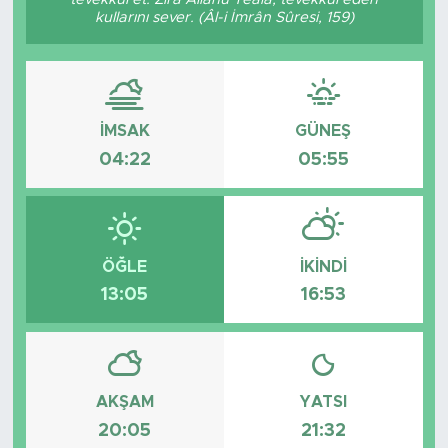
kullarını sever. (Âl-i İmrân Sûresi, 159)
İMSAK
GÜNEŞ
04:22
05:55
ÖĞLE
İKINDI
13:05
16:53
AKŞAM
YATSI
20:05
21:32