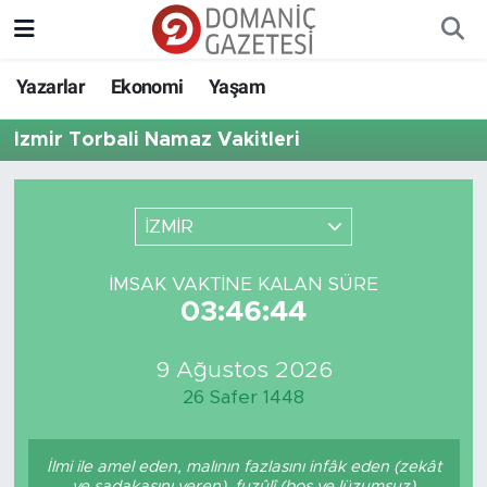
Yazarlar
Ekonomi
Yaşam
İzmir Torbali Namaz Vakitleri
İZMİR
İMSAK VAKTINE KALAN SÜRE
03:46:44
9 Ağustos 2026
26 Safer 1448
İlmi ile amel eden, malının fazlasını infâk eden (zekât
ve sadakasını veren), fuzûlî (boş ve lüzumsuz)