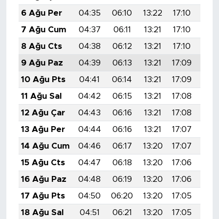
6 Ağu Per
04:35
06:10
13:22
17:10
20:
7 Ağu Cum
04:37
06:11
13:21
17:10
20:
8 Ağu Cts
04:38
06:12
13:21
17:10
20:
9 Ağu Paz
04:39
06:13
13:21
17:09
20:
10 Ağu Pts
04:41
06:14
13:21
17:09
20:
11 Ağu Sal
04:42
06:15
13:21
17:08
20:
12 Ağu Çar
04:43
06:16
13:21
17:08
20:
13 Ağu Per
04:44
06:16
13:21
17:07
20:
14 Ağu Cum
04:46
06:17
13:20
17:07
20:
15 Ağu Cts
04:47
06:18
13:20
17:06
20:
16 Ağu Paz
04:48
06:19
13:20
17:06
20:
17 Ağu Pts
04:50
06:20
13:20
17:05
20:
18 Ağu Sal
04:51
06:21
13:20
17:05
20: