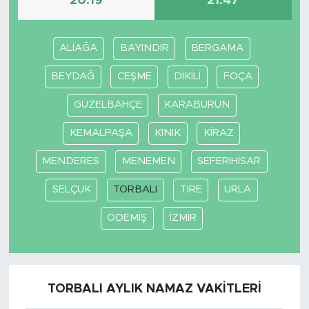
20:19
21:47
ALİAĞA
BAYINDIR
BERGAMA
BEYDAĞ
CEŞME
DİKİLİ
FOÇA
GÜZELBAHÇE
KARABURUN
KEMALPAŞA
KINIK
KİRAZ
MENDERES
MENEMEN
SEFERIHİSAR
SELÇUK
TORBALI
TİRE
URLA
ÖDEMİŞ
İZMİR
TORBALI AYLIK NAMAZ VAKITLERI