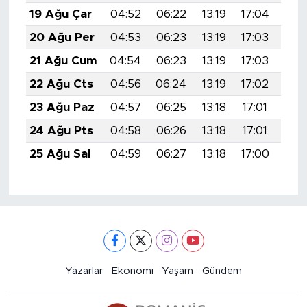
19 Ağu Çar
04:52
06:22
13:19
17:04
20:
20 Ağu Per
04:53
06:23
13:19
17:03
20:
21 Ağu Cum
04:54
06:23
13:19
17:03
20:
22 Ağu Cts
04:56
06:24
13:19
17:02
20:
23 Ağu Paz
04:57
06:25
13:18
17:01
20:
24 Ağu Pts
04:58
06:26
13:18
17:01
20:
25 Ağu Sal
04:59
06:27
13:18
17:00
19:
Yazarlar
Ekonomi
Yaşam
Gündem