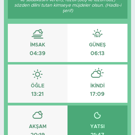
sözden dilini tutan kimseye müjdeler olsun. (Hadis-i
şerif)
İMSAK
GÜNEŞ
04:39
06:13
ÖĞLE
İKINDI
13:21
17:09
AKŞAM
YATSI