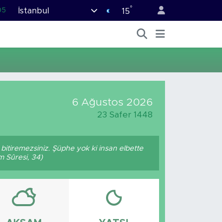
°
İstanbul
05
15
18
22
54
%0
66
6 Ağustos 2026
23 Safer 1448
p bitiremezsiniz. Şüphe yok ki insan elbette
m Sûresi, 34)