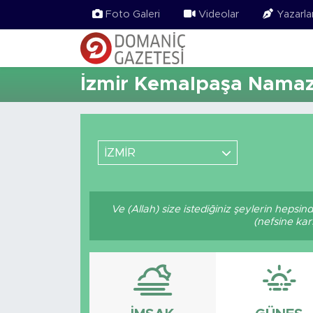
Foto Galeri
Videolar
Yazarla
İzmir Kemalpaşa Namaz 
İZMİR
Ve (Allah) size istediğiniz şeylerin hepsin
(nefsine kar