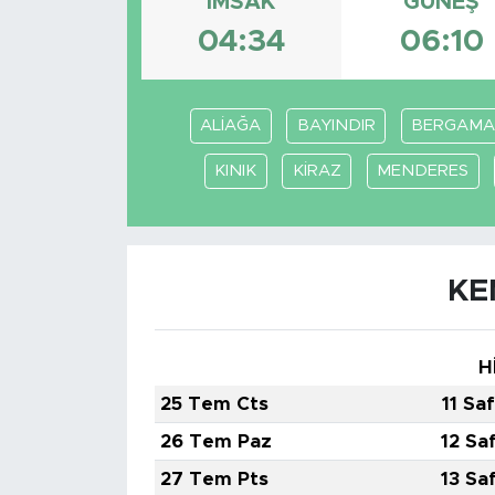
İMSAK
GÜNEŞ
04:34
06:10
ALİAĞA
BAYINDIR
BERGAMA
KINIK
KİRAZ
MENDERES
KE
H
25 Tem Cts
11 Sa
26 Tem Paz
12 Sa
27 Tem Pts
13 Sa