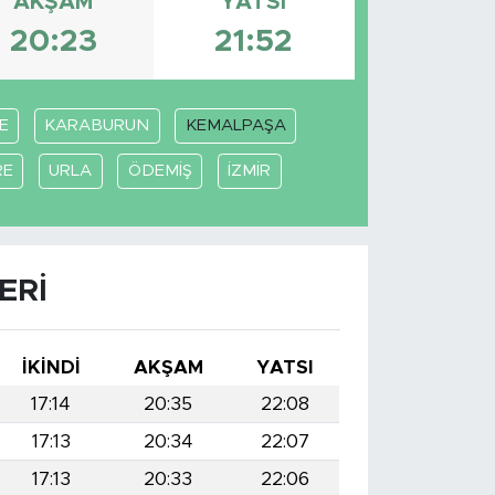
AKŞAM
YATSI
20:23
21:52
E
KARABURUN
KEMALPAŞA
RE
URLA
ÖDEMİŞ
İZMİR
ERI
İKINDI
AKŞAM
YATSI
17:14
20:35
22:08
17:13
20:34
22:07
17:13
20:33
22:06