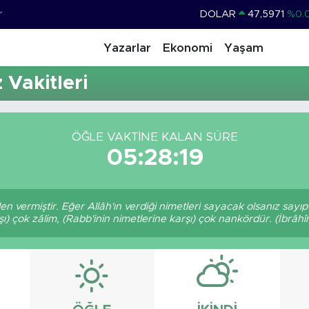
r
DOLAR
47,5971
%0.
EURO
55,1336
%0.
Yazarlar
Ekonomi
Yaşam
STERLİN
64,2534
%0.
Vakitleri
GRAM ALTIN
6527.85
%0.
BİST100
13.703
ÖĞLE VAKTINE KALAN SÜRE
BITCOIN
64.475,47
%0.
05:28:19
den vermiştir. Eğer Allâh'ın verdiği nimetleri sayacak olsanız sayı
şı) çok zâlim, (Rabb'inin nimetlerine karşı) çok nankördür. (İbrâhî