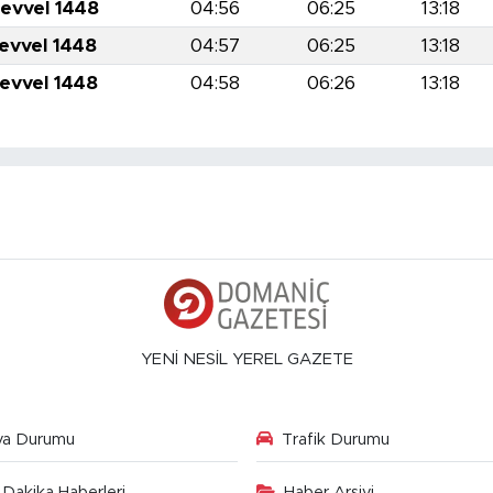
levvel 1448
04:56
06:25
13:18
levvel 1448
04:57
06:25
13:18
levvel 1448
04:58
06:26
13:18
YENİ NESİL YEREL GAZETE
va Durumu
Trafik Durumu
Dakika Haberleri
Haber Arşivi