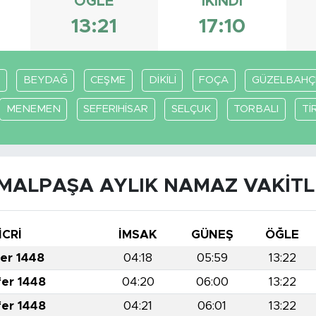
ÖĞLE
İKINDI
13:21
17:10
BEYDAĞ
CEŞME
DİKİLİ
FOÇA
GÜZELBAHÇ
MENEMEN
SEFERIHİSAR
SELÇUK
TORBALI
Tİ
MALPAŞA AYLIK NAMAZ VAKITL
İCRİ
İMSAK
GÜNEŞ
ÖĞLE
fer 1448
04:18
05:59
13:22
fer 1448
04:20
06:00
13:22
fer 1448
04:21
06:01
13:22