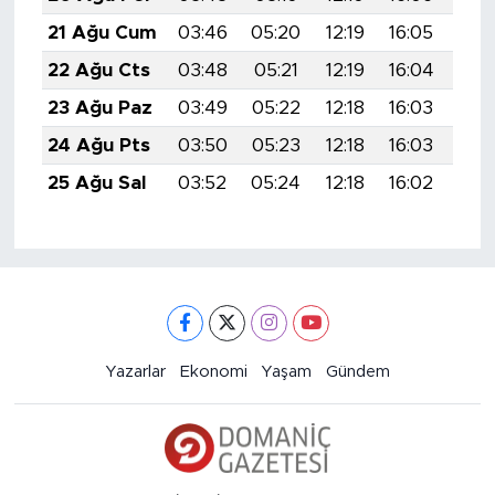
21 Ağu Cum
03:46
05:20
12:19
16:05
19:
22 Ağu Cts
03:48
05:21
12:19
16:04
19:
23 Ağu Paz
03:49
05:22
12:18
16:03
19:
24 Ağu Pts
03:50
05:23
12:18
16:03
19:
25 Ağu Sal
03:52
05:24
12:18
16:02
19:
Yazarlar
Ekonomi
Yaşam
Gündem