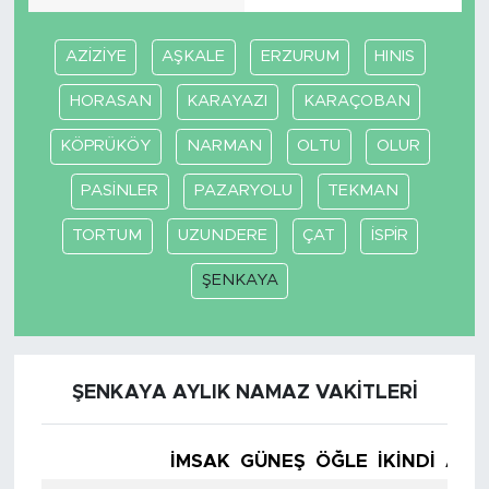
AZİZİYE
AŞKALE
ERZURUM
HINIS
HORASAN
KARAYAZI
KARAÇOBAN
KÖPRÜKÖY
NARMAN
OLTU
OLUR
PASİNLER
PAZARYOLU
TEKMAN
TORTUM
UZUNDERE
ÇAT
İSPİR
ŞENKAYA
ŞENKAYA AYLIK NAMAZ VAKITLERI
İMSAK
GÜNEŞ
ÖĞLE
İKINDI
AKŞ