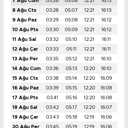
7 Ağu Cum
03:26
05:06
12:21
16:13
19:
8 Ağu Cts
03:28
05:07
12:21
16:13
19:
9 Ağu Paz
03:29
05:08
12:21
16:12
19:
10 Ağu Pts
03:30
05:09
12:21
16:12
19:
11 Ağu Sal
03:32
05:10
12:21
16:11
19:
12 Ağu Çar
03:33
05:11
12:21
16:11
19:
13 Ağu Per
03:35
05:12
12:21
16:10
19:
14 Ağu Cum
03:36
05:13
12:20
16:10
19:
15 Ağu Cts
03:38
05:14
12:20
16:09
19:
16 Ağu Paz
03:39
05:15
12:20
16:08
19:
17 Ağu Pts
03:41
05:16
12:20
16:08
19:
18 Ağu Sal
03:42
05:17
12:20
16:07
19:
19 Ağu Çar
03:43
05:18
12:19
16:06
19:
20 Ağu Per
03:45
05:19
12:19
16:06
19: