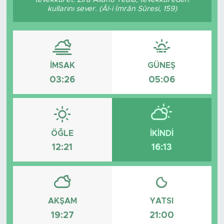
kullarını sever. (Âl-i İmrân Sûresi, 159)
İMSAK
GÜNEŞ
03:26
05:06
ÖĞLE
İKINDI
12:21
16:13
AKŞAM
YATSI
19:27
21:00