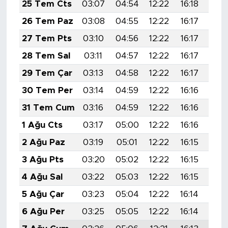
25 Tem Cts
03:07
04:54
12:22
16:18
19:
26 Tem Paz
03:08
04:55
12:22
16:17
19:
27 Tem Pts
03:10
04:56
12:22
16:17
19:
28 Tem Sal
03:11
04:57
12:22
16:17
19:
29 Tem Çar
03:13
04:58
12:22
16:17
19:
30 Tem Per
03:14
04:59
12:22
16:16
19:
31 Tem Cum
03:16
04:59
12:22
16:16
19:
1 Ağu Cts
03:17
05:00
12:22
16:16
19:
2 Ağu Paz
03:19
05:01
12:22
16:15
19:
3 Ağu Pts
03:20
05:02
12:22
16:15
19:
4 Ağu Sal
03:22
05:03
12:22
16:15
19:
5 Ağu Çar
03:23
05:04
12:22
16:14
19:
6 Ağu Per
03:25
05:05
12:22
16:14
19: