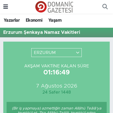
Yazarlar
Ekonomi
Yaşam
Erzurum Şenkaya Namaz Vakitleri
ERZURUM
AKŞAM VAKTINE KALAN SÜRE
01:16:49
7 Ağustos 2026
24 Safer 1448
(Bir iş yapmaya) azmettiğin zaman Allâhü Teâlâ'ya
tevekkül et. Zira Allâhü Teâlâ, tevekkül eden