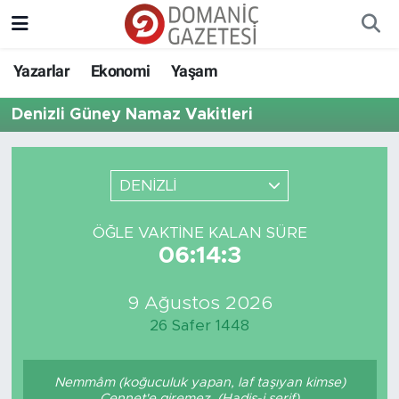
Yazarlar
Ekonomi
Yaşam
Denizli Güney Namaz Vakitleri
DENİZLİ
ÖĞLE VAKTINE KALAN SÜRE
06:14:3
9 Ağustos 2026
26 Safer 1448
Nemmâm (koğuculuk yapan, laf taşıyan kimse)
Cennet'e giremez. (Hadis-i şerif)