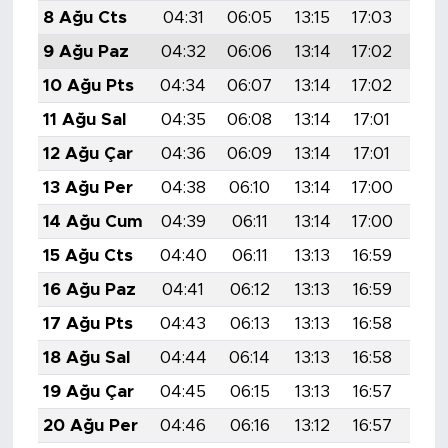
8 Ağu Cts
04:31
06:05
13:15
17:03
20:
9 Ağu Paz
04:32
06:06
13:14
17:02
20:
10 Ağu Pts
04:34
06:07
13:14
17:02
20:
11 Ağu Sal
04:35
06:08
13:14
17:01
20:
12 Ağu Çar
04:36
06:09
13:14
17:01
20:
13 Ağu Per
04:38
06:10
13:14
17:00
20:
14 Ağu Cum
04:39
06:11
13:14
17:00
20:
15 Ağu Cts
04:40
06:11
13:13
16:59
20:
16 Ağu Paz
04:41
06:12
13:13
16:59
20:
17 Ağu Pts
04:43
06:13
13:13
16:58
20:
18 Ağu Sal
04:44
06:14
13:13
16:58
20:
19 Ağu Çar
04:45
06:15
13:13
16:57
20:
20 Ağu Per
04:46
06:16
13:12
16:57
19: