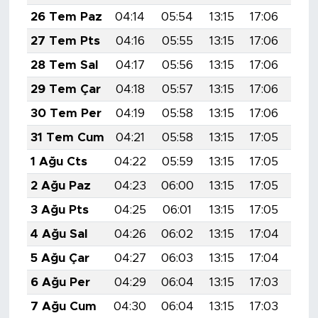
26 Tem Paz
04:14
05:54
13:15
17:06
20:
27 Tem Pts
04:16
05:55
13:15
17:06
20:
28 Tem Sal
04:17
05:56
13:15
17:06
20:
29 Tem Çar
04:18
05:57
13:15
17:06
20:
30 Tem Per
04:19
05:58
13:15
17:06
20:
31 Tem Cum
04:21
05:58
13:15
17:05
20:
1 Ağu Cts
04:22
05:59
13:15
17:05
20:
2 Ağu Paz
04:23
06:00
13:15
17:05
20:
3 Ağu Pts
04:25
06:01
13:15
17:05
20:
4 Ağu Sal
04:26
06:02
13:15
17:04
20:
5 Ağu Çar
04:27
06:03
13:15
17:04
20:
6 Ağu Per
04:29
06:04
13:15
17:03
20:
7 Ağu Cum
04:30
06:04
13:15
17:03
20: