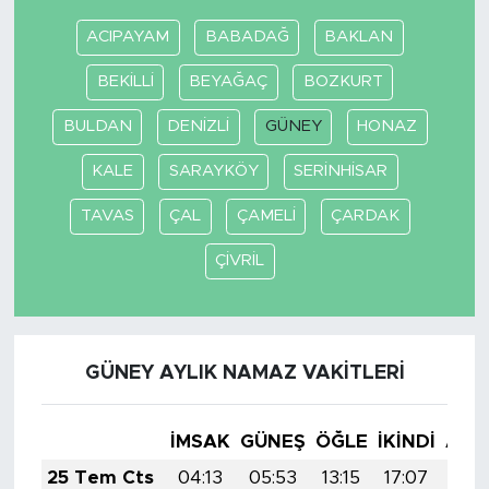
ACIPAYAM
BABADAĞ
BAKLAN
BEKİLLİ
BEYAĞAÇ
BOZKURT
BULDAN
DENİZLİ
GÜNEY
HONAZ
KALE
SARAYKÖY
SERİNHİSAR
TAVAS
ÇAL
ÇAMELİ
ÇARDAK
ÇİVRİL
GÜNEY AYLIK NAMAZ VAKITLERI
İMSAK
GÜNEŞ
ÖĞLE
İKINDI
AKŞ
25 Tem Cts
04:13
05:53
13:15
17:07
20: