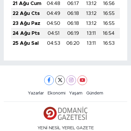
21 Ağu Cum
04:48
06:17
13:12
16:56
19:
22 Ağu Cts
04:49
06:18
13:12
16:55
19:
23 Ağu Paz
04:50
06:18
13:12
16:55
19:
24 Ağu Pts
04:51
06:19
13:11
16:54
19:
25 Ağu Sal
04:53
06:20
13:11
16:53
19:
Yazarlar
Ekonomi
Yaşam
Gündem
YENİ NESİL YEREL GAZETE