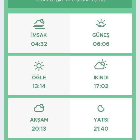
İMSAK
GÜNEŞ
04:32
06:06
ÖĞLE
İKINDI
13:14
17:02
AKŞAM
YATSI
20:13
21:40