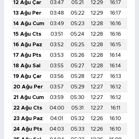
12 Ağu Çar
03:47
05:21
12:29
16:17
19:
13 Ağu Per
03:48
05:22
12:29
16:17
19:
14 Ağu Cum
03:49
05:23
12:28
16:16
19:
15 Ağu Cts
03:51
05:24
12:28
16:16
19:
16 Ağu Paz
03:52
05:25
12:28
16:15
19:
17 Ağu Pts
03:53
05:26
12:28
16:14
19:
18 Ağu Sal
03:55
05:27
12:28
16:14
19:
19 Ağu Çar
03:56
05:28
12:27
16:13
19:
20 Ağu Per
03:57
05:29
12:27
16:12
19:
21 Ağu Cum
03:59
05:30
12:27
16:12
19:
22 Ağu Cts
04:00
05:31
12:27
16:11
19:
23 Ağu Paz
04:01
05:32
12:26
16:10
19:
24 Ağu Pts
04:03
05:33
12:26
16:10
19: