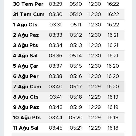
30 Tem Per
03:29
05:10
12:30
16:22
19:
31 Tem Cum
03:30
05:10
12:30
16:22
19:
1 Ağu Cts
03:31
05:11
12:30
16:22
19:
2 Ağu Paz
03:33
05:12
12:30
16:21
19:
3 Ağu Pts
03:34
05:13
12:30
16:21
19:
4 Ağu Sal
03:36
05:14
12:30
16:21
19:
5 Ağu Çar
03:37
05:15
12:30
16:20
19:
6 Ağu Per
03:38
05:16
12:30
16:20
19:
7 Ağu Cum
03:40
05:17
12:29
16:20
19:
8 Ağu Cts
03:41
05:18
12:29
16:19
19:
9 Ağu Paz
03:43
05:19
12:29
16:19
19:
10 Ağu Pts
03:44
05:20
12:29
16:18
19:
11 Ağu Sal
03:45
05:21
12:29
16:18
19: