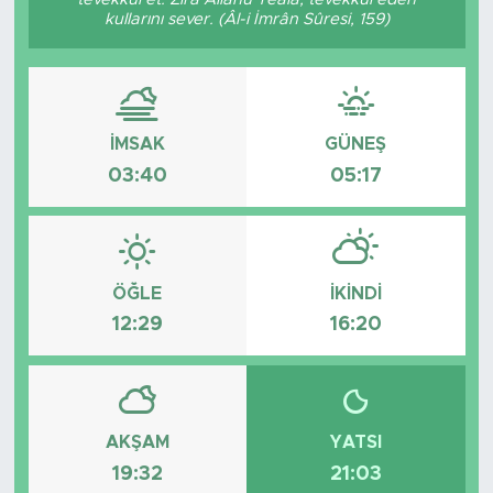
kullarını sever. (Âl-i İmrân Sûresi, 159)
İMSAK
GÜNEŞ
03:40
05:17
ÖĞLE
İKINDI
12:29
16:20
AKŞAM
YATSI
19:32
21:03