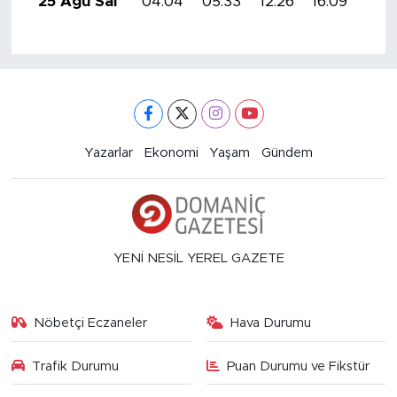
25 Ağu Sal
04:04
05:33
12:26
16:09
19:
Yazarlar
Ekonomi
Yaşam
Gündem
YENİ NESİL YEREL GAZETE
Nöbetçi Eczaneler
Hava Durumu
Trafik Durumu
Puan Durumu ve Fikstür