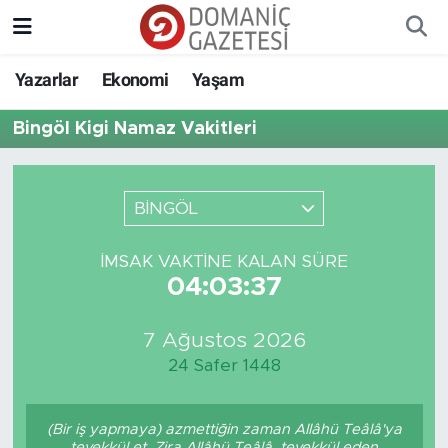
Yazarlar
Ekonomi
Yaşam
Bingöl Kigi Namaz Vakitleri
BİNGÖL
İMSAK VAKTINE KALAN SÜRE
04:03:37
7 Ağustos 2026
24 Safer 1448
(Bir iş yapmaya) azmettiğin zaman Allâhü Teâlâ'ya
tevekkül et. Zira Allâhü Teâlâ, tevekkül eden