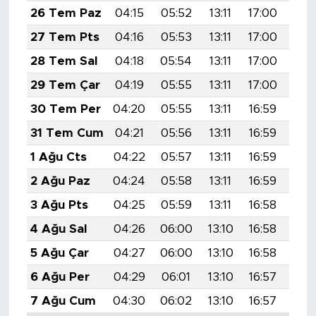
26 Tem Paz
04:15
05:52
13:11
17:00
20:
27 Tem Pts
04:16
05:53
13:11
17:00
20:
28 Tem Sal
04:18
05:54
13:11
17:00
20:
29 Tem Çar
04:19
05:55
13:11
17:00
20:
30 Tem Per
04:20
05:55
13:11
16:59
20:
31 Tem Cum
04:21
05:56
13:11
16:59
20:
1 Ağu Cts
04:22
05:57
13:11
16:59
20:
2 Ağu Paz
04:24
05:58
13:11
16:59
20:
3 Ağu Pts
04:25
05:59
13:11
16:58
20:
4 Ağu Sal
04:26
06:00
13:10
16:58
20:
5 Ağu Çar
04:27
06:00
13:10
16:58
20:
6 Ağu Per
04:29
06:01
13:10
16:57
20:
7 Ağu Cum
04:30
06:02
13:10
16:57
20: