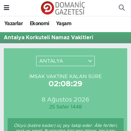
Yazarlar
Ekonomi
Yaşam
Antalya Korkuteli Namaz Vakitleri
ANTALYA
İMSAK VAKTINE KALAN SÜRE
02:08:29
8 Ağustos 2026
25 Safer 1448
Ölüyü (kabre kadar) üç şey takip eder: Âile fertleri,
malı ve ameli. Bunlardan ikisi geri döner, biri kalır: