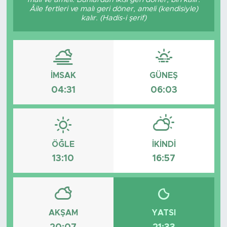
Âile fertleri ve malı geri döner, ameli (kendisiyle)
kalır. (Hadis-i şerif)
İMSAK
GÜNEŞ
04:31
06:03
ÖĞLE
İKINDI
13:10
16:57
AKŞAM
YATSI