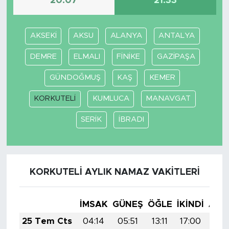
20:07
21:33
AKSEKİ
AKSU
ALANYA
ANTALYA
DEMRE
ELMALI
FİNİKE
GAZİPAŞA
GÜNDOĞMUŞ
KAŞ
KEMER
KORKUTELİ
KUMLUCA
MANAVGAT
SERİK
İBRADI
KORKUTELİ AYLIK NAMAZ VAKITLERI
İMSAK
GÜNEŞ
ÖĞLE
İKINDI
AKŞ
25 Tem Cts
04:14
05:51
13:11
17:00
20: