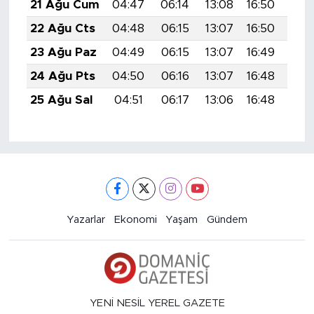
21 Ağu Cum
04:47
06:14
13:08
16:50
19:
22 Ağu Cts
04:48
06:15
13:07
16:50
19:
23 Ağu Paz
04:49
06:15
13:07
16:49
19:
24 Ağu Pts
04:50
06:16
13:07
16:48
19:
25 Ağu Sal
04:51
06:17
13:06
16:48
19:
Yazarlar
Ekonomi
Yaşam
Gündem
YENİ NESİL YEREL GAZETE