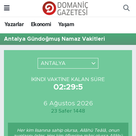
Yazarlar
Ekonomi
Yaşam
Antalya Gündoğmuş Namaz Vakitleri
ANTALYA
İKINDI VAKTINE KALAN SÜRE
02:29:5
6 Ağustos 2026
23 Safer 1448
Her kim lisanına sahip olursa, Allâhü Teâlâ, onun
ayıplarını örter. Her kim öfkesine mâni olursa Allâhü