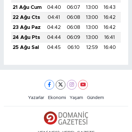
21 Ağu Cum
04:40
06:07
13:00
16:43
19:
22 Ağu Cts
04:41
06:08
13:00
16:42
19:
23 Ağu Paz
04:42
06:08
13:00
16:42
19:
24 Ağu Pts
04:44
06:09
13:00
16:41
19:
25 Ağu Sal
04:45
06:10
12:59
16:40
19:
Yazarlar
Ekonomi
Yaşam
Gündem