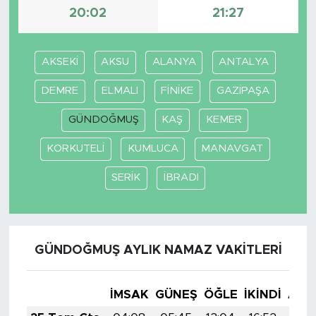
20:02
21:27
AKSEKİ
AKSU
ALANYA
ANTALYA
DEMRE
ELMALI
FİNİKE
GAZİPAŞA
GÜNDOĞMUŞ
KAŞ
KEMER
KORKUTELİ
KUMLUCA
MANAVGAT
SERİK
İBRADI
GÜNDOĞMUŞ AYLIK NAMAZ VAKITLERI
İMSAK
GÜNEŞ
ÖĞLE
İKINDI
AKŞ