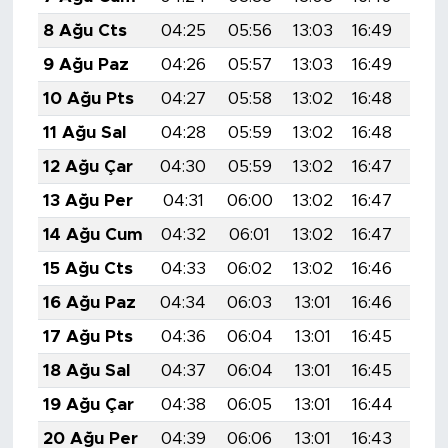
8 Ağu Cts
04:25
05:56
13:03
16:49
19:
9 Ağu Paz
04:26
05:57
13:03
16:49
19:
10 Ağu Pts
04:27
05:58
13:02
16:48
19:
11 Ağu Sal
04:28
05:59
13:02
16:48
19:
12 Ağu Çar
04:30
05:59
13:02
16:47
19:
13 Ağu Per
04:31
06:00
13:02
16:47
19:
14 Ağu Cum
04:32
06:01
13:02
16:47
19:
15 Ağu Cts
04:33
06:02
13:02
16:46
19:
16 Ağu Paz
04:34
06:03
13:01
16:46
19:
17 Ağu Pts
04:36
06:04
13:01
16:45
19:
18 Ağu Sal
04:37
06:04
13:01
16:45
19:
19 Ağu Çar
04:38
06:05
13:01
16:44
19:
20 Ağu Per
04:39
06:06
13:01
16:43
19: