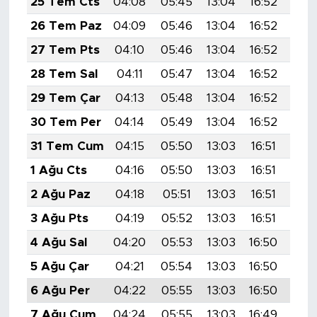
25 Tem Cts
04:08
05:45
13:04
16:52
20:
26 Tem Paz
04:09
05:46
13:04
16:52
20:
27 Tem Pts
04:10
05:46
13:04
16:52
20:
28 Tem Sal
04:11
05:47
13:04
16:52
20:
29 Tem Çar
04:13
05:48
13:04
16:52
20:
30 Tem Per
04:14
05:49
13:04
16:52
20:
31 Tem Cum
04:15
05:50
13:03
16:51
20:
1 Ağu Cts
04:16
05:50
13:03
16:51
20:
2 Ağu Paz
04:18
05:51
13:03
16:51
20:
3 Ağu Pts
04:19
05:52
13:03
16:51
20:
4 Ağu Sal
04:20
05:53
13:03
16:50
20:
5 Ağu Çar
04:21
05:54
13:03
16:50
20:
6 Ağu Per
04:22
05:55
13:03
16:50
20:
7 Ağu Cum
04:24
05:55
13:03
16:49
20: