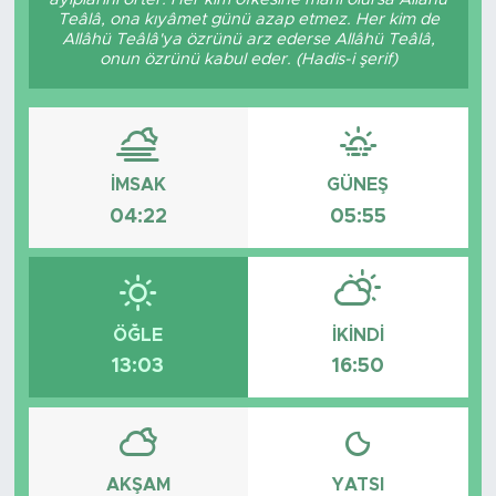
Teâlâ, ona kıyâmet günü azap etmez. Her kim de
Allâhü Teâlâ'ya özrünü arz ederse Allâhü Teâlâ,
onun özrünü kabul eder. (Hadis-i şerif)
İMSAK
GÜNEŞ
04:22
05:55
ÖĞLE
İKINDI
13:03
16:50
AKŞAM
YATSI