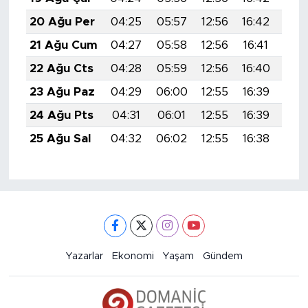
20 Ağu Per
04:25
05:57
12:56
16:42
19:
21 Ağu Cum
04:27
05:58
12:56
16:41
19:
22 Ağu Cts
04:28
05:59
12:56
16:40
19:
23 Ağu Paz
04:29
06:00
12:55
16:39
19:
24 Ağu Pts
04:31
06:01
12:55
16:39
19:
25 Ağu Sal
04:32
06:02
12:55
16:38
19:
Yazarlar
Ekonomi
Yaşam
Gündem