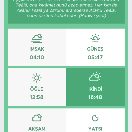
Teâlâ, ona kıyâmet günü azap etmez. Her kim de
Allâhü Teâlâ'ya özrünü arz ederse Allâhü Teâlâ,
onun özrünü kabul eder. (Hadis-i şerif)
İMSAK
GÜNEŞ
04:10
05:47
ÖĞLE
İKINDI
12:58
16:48
AKŞAM
YATSI