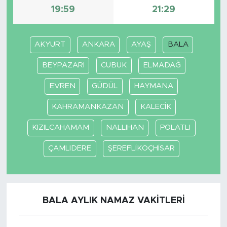
19:59
21:29
AKYURT
ANKARA
AYAŞ
BALA
BEYPAZARI
CUBUK
ELMADAĞ
EVREN
GÜDÜL
HAYMANA
KAHRAMANKAZAN
KALECİK
KIZILCAHAMAM
NALLIHAN
POLATLI
ÇAMLIDERE
ŞEREFLİKOÇHİSAR
BALA AYLIK NAMAZ VAKITLERI