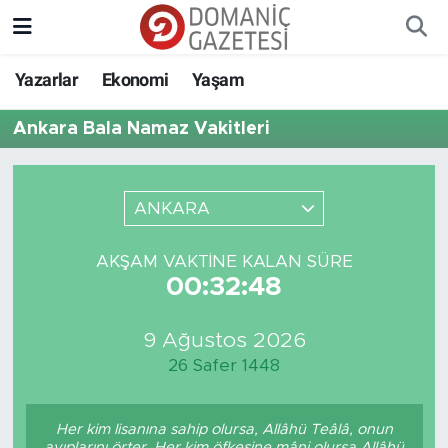
Yazarlar
Ekonomi
Yaşam
Ankara Bala Namaz Vakitleri
ANKARA
AKŞAM VAKTINE KALAN SÜRE
00:32:48
9 Ağustos 2026
26 Safer 1448
Her kim lisanına sahip olursa, Allâhü Teâlâ, onun
ayıplarını örter. Her kim öfkesine mâni olursa Allâhü