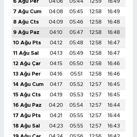
6 Ağu Per
04:06
05:44
12:59
16:49
20:
7 Ağu Cum
04:08
05:45
12:58
16:49
20:
8 Ağu Cts
04:09
05:46
12:58
16:48
20:
9 Ağu Paz
04:10
05:47
12:58
16:48
19:
10 Ağu Pts
04:12
05:48
12:58
16:47
19:
11 Ağu Sal
04:13
05:49
12:58
16:47
19:
12 Ağu Çar
04:15
05:50
12:58
16:46
19:
13 Ağu Per
04:16
05:51
12:58
16:46
19:
14 Ağu Cum
04:17
05:52
12:57
16:45
19:
15 Ağu Cts
04:19
05:53
12:57
16:45
19:
16 Ağu Paz
04:20
05:54
12:57
16:44
19:
17 Ağu Pts
04:21
05:55
12:57
16:44
19:
18 Ağu Sal
04:23
05:55
12:57
16:43
19:
19 Ağu Çar
04:24
05:56
12:56
16:42
19: