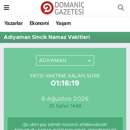
Yazarlar
Ekonomi
Yaşam
Adiyaman Sincik Namaz Vakitleri
ADIYAMAN
YATSI VAKTINE KALAN SÜRE
01:16:19
8 Ağustos 2026
25 Safer 1448
(Şu dört şey kâmil) müminin ahlâkındandır:
Konuştuğu zaman güzel konuşmak, (kendisine) bir