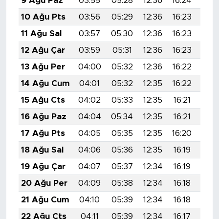
9 Ağu Paz
03:55
05:28
12:36
16:24
19:
10 Ağu Pts
03:56
05:29
12:36
16:23
19:
11 Ağu Sal
03:57
05:30
12:36
16:23
19:
12 Ağu Çar
03:59
05:31
12:36
16:23
19:
13 Ağu Per
04:00
05:32
12:36
16:22
19:
14 Ağu Cum
04:01
05:32
12:35
16:22
19:
15 Ağu Cts
04:02
05:33
12:35
16:21
19:
16 Ağu Paz
04:04
05:34
12:35
16:21
19:
17 Ağu Pts
04:05
05:35
12:35
16:20
19:
18 Ağu Sal
04:06
05:36
12:35
16:19
19:
19 Ağu Çar
04:07
05:37
12:34
16:19
19:
20 Ağu Per
04:09
05:38
12:34
16:18
19:
21 Ağu Cum
04:10
05:39
12:34
16:18
19:
22 Ağu Cts
04:11
05:39
12:34
16:17
19: