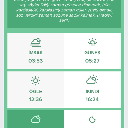
şey söylenildiği zaman güzelce dinlemek, (din
kardeşiyle) karşılaştığı zaman güler yüzlü olmak,
söz verdiği zaman sözüne sâdık kalmak. (Hadis-i
şerif)
İMSAK
GÜNEŞ
03:53
05:27
ÖĞLE
İKINDI
12:36
16:24