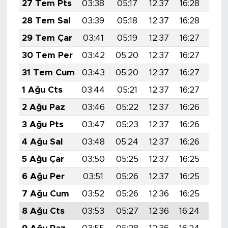
27 Tem Pts
03:38
05:17
12:37
16:28
19:
28 Tem Sal
03:39
05:18
12:37
16:28
19:
29 Tem Çar
03:41
05:19
12:37
16:27
19:
30 Tem Per
03:42
05:20
12:37
16:27
19:
31 Tem Cum
03:43
05:20
12:37
16:27
19:
1 Ağu Cts
03:44
05:21
12:37
16:27
19:
2 Ağu Paz
03:46
05:22
12:37
16:26
19:
3 Ağu Pts
03:47
05:23
12:37
16:26
19:
4 Ağu Sal
03:48
05:24
12:37
16:26
19:
5 Ağu Çar
03:50
05:25
12:37
16:25
19:
6 Ağu Per
03:51
05:26
12:37
16:25
19:
7 Ağu Cum
03:52
05:26
12:36
16:25
19:
8 Ağu Cts
03:53
05:27
12:36
16:24
19: