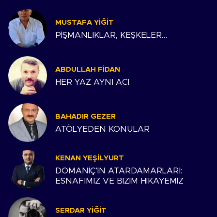
MUSTAFA YIĞIT
PİŞMANLIKLAR, KEŞKELER…
ABDULLAH FIDAN
HER YAZ AYNI ACI
BAHADIR GEZER
ATÖLYEDEN KONULAR
KENAN YEŞILYURT
DOMANİÇ’İN ATARDAMARLARI:
ESNAFIMIZ VE BİZİM HİKAYEMİZ
SERDAR YIĞIT