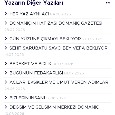
Yazarın Diğer Yazıları
HER YAZ AYNI ACI
04.08.2026
DOMANİÇ'İN HAFIZASI DOMANİÇ GAZETESİ
28.07.2026
GÜN YÜZÜNE ÇIKMAYI BEKLİYOR
21.07.2026
ŞEHİT SARUBATU SAVCI BEY VEFA BEKLİYOR
14.07.2026
BEREKET VE BİRLİK
08.07.2026
BUGÜNÜN FEDAKARLIĞI
01.07.2026
ACILAR, EKSİKLER VE UMUT VEREN ADIMLAR
24.06.2026
BİZLERİN İNSANI
17.06.2026
DEĞİŞİM VE GELİŞİMİN MERKEZİ DOMANİÇ
10.06.2026