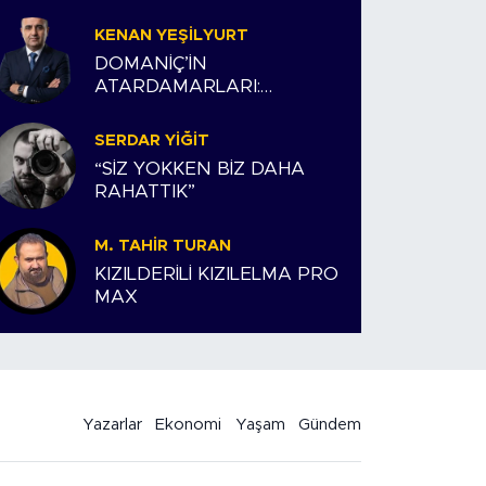
KENAN YEŞILYURT
DOMANİÇ’İN
ATARDAMARLARI:
ESNAFIMIZ VE BİZİM
HİKAYEMİZ
SERDAR YIĞIT
“SİZ YOKKEN BİZ DAHA
RAHATTIK”
M. TAHIR TURAN
KIZILDERİLİ KIZILELMA PRO
MAX
Yazarlar
Ekonomi
Yaşam
Gündem