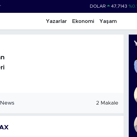
r
DOLAR
47,7143
%0.
EURO
55,0317
%-0.
Yazarlar
Ekonomi
Yaşam
STERLİN
64,2463
%0.
GRAM ALTIN
6510.40
%0.
BİST100
13.799
%
an
BITCOIN
64.225,61
%-0.
ri
2 Makale
MAX