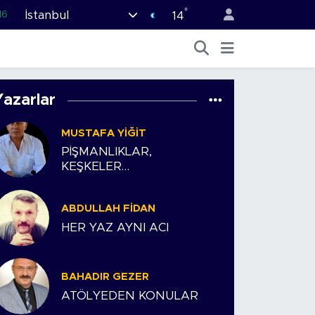
°
İstanbul
16
14
02
07
45
Yazarlar
70
MUSTAFA YIĞIT
63
PİŞMANLIKLAR,
KEŞKELER…
ABDULLAH FIDAN
HER YAZ AYNI ACI
BAHADIR GEZER
ATÖLYEDEN KONULAR