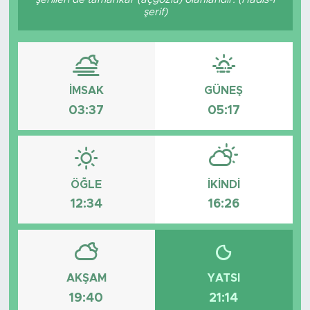
şerif)
İMSAK
GÜNEŞ
03:37
05:17
ÖĞLE
İKINDI
12:34
16:26
AKŞAM
YATSI
19:40
21:14