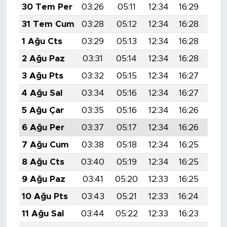
30 Tem Per
03:26
05:11
12:34
16:29
19:
31 Tem Cum
03:28
05:12
12:34
16:28
19:
1 Ağu Cts
03:29
05:13
12:34
16:28
19:
2 Ağu Paz
03:31
05:14
12:34
16:28
19:
3 Ağu Pts
03:32
05:15
12:34
16:27
19:
4 Ağu Sal
03:34
05:16
12:34
16:27
19:
5 Ağu Çar
03:35
05:16
12:34
16:26
19:
6 Ağu Per
03:37
05:17
12:34
16:26
19:
7 Ağu Cum
03:38
05:18
12:34
16:25
19:
8 Ağu Cts
03:40
05:19
12:34
16:25
19:
9 Ağu Paz
03:41
05:20
12:33
16:25
19:
10 Ağu Pts
03:43
05:21
12:33
16:24
19:
11 Ağu Sal
03:44
05:22
12:33
16:23
19: