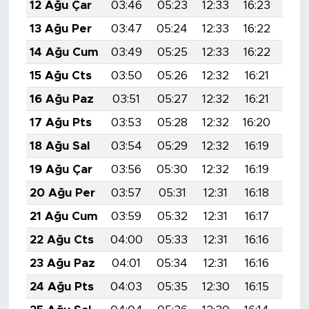
12 Ağu Çar
03:46
05:23
12:33
16:23
19:
13 Ağu Per
03:47
05:24
12:33
16:22
19:
14 Ağu Cum
03:49
05:25
12:33
16:22
19:
15 Ağu Cts
03:50
05:26
12:32
16:21
19:
16 Ağu Paz
03:51
05:27
12:32
16:21
19:
17 Ağu Pts
03:53
05:28
12:32
16:20
19:
18 Ağu Sal
03:54
05:29
12:32
16:19
19:
19 Ağu Çar
03:56
05:30
12:32
16:19
19:
20 Ağu Per
03:57
05:31
12:31
16:18
19:
21 Ağu Cum
03:59
05:32
12:31
16:17
19:
22 Ağu Cts
04:00
05:33
12:31
16:16
19:
23 Ağu Paz
04:01
05:34
12:31
16:16
19:
24 Ağu Pts
04:03
05:35
12:30
16:15
19: