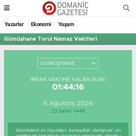
Yazarlar
Ekonomi
Yaşam
Gümüşhane Torul Namaz Vakitleri
GÜMÜŞHANE
İMSAK VAKTINE KALAN SÜRE
01:44:16
6 Ağustos 2026
23 Safer 1448
Müminlerin en hayırlıları, kanaatkâr olanlarıdır, en
şerlileri de tamahkâr (açgözlü) olanlarıdır. (Hadis-i