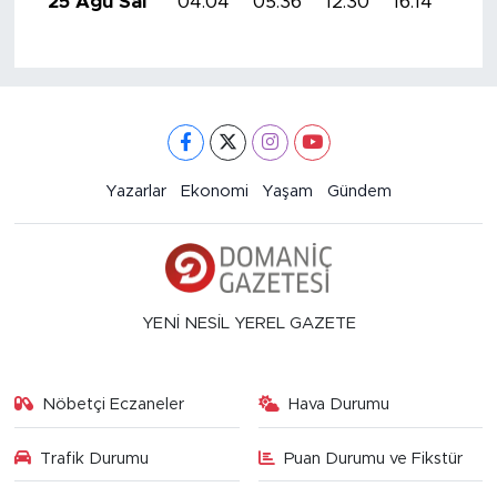
25 Ağu Sal
04:04
05:36
12:30
16:14
19:
Yazarlar
Ekonomi
Yaşam
Gündem
YENİ NESİL YEREL GAZETE
Nöbetçi Eczaneler
Hava Durumu
Trafik Durumu
Puan Durumu ve Fikstür