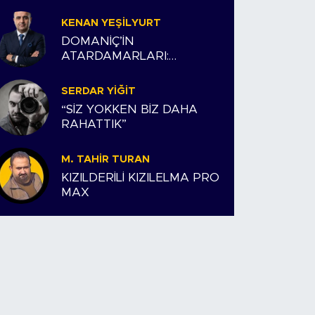
KENAN YEŞILYURT
DOMANİÇ’İN
ATARDAMARLARI:
ESNAFIMIZ VE BİZİM
HİKAYEMİZ
SERDAR YIĞIT
“SİZ YOKKEN BİZ DAHA
RAHATTIK”
M. TAHIR TURAN
KIZILDERİLİ KIZILELMA PRO
MAX