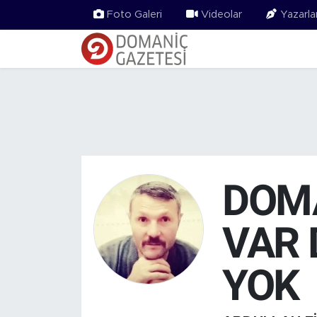
Foto Galeri
Videolar
Yazarla
DOMA
VAR 
YOK