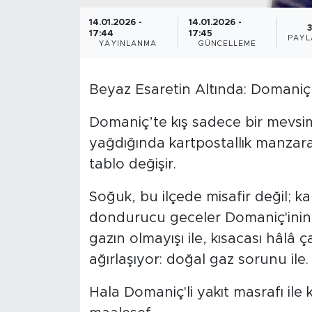
14.01.2026 -
14.01.2026 -
17:44
17:45
PAYL
YAYINLANMA
GÜNCELLEME
Beyaz Esaretin Altında: Domani
Domaniç’te kış sadece bir mevsim d
yağdığında kartpostallık manzaral
tablo değişir.
Soğuk, bu ilçede misafir değil; kal
dondurucu geceler Domaniç'inin k
gazın olmayışı ile, kısacası hâlâ 
ağırlaşıyor: doğal gaz sorunu ile.
Hala Domaniç'li yakıt masrafı ile 