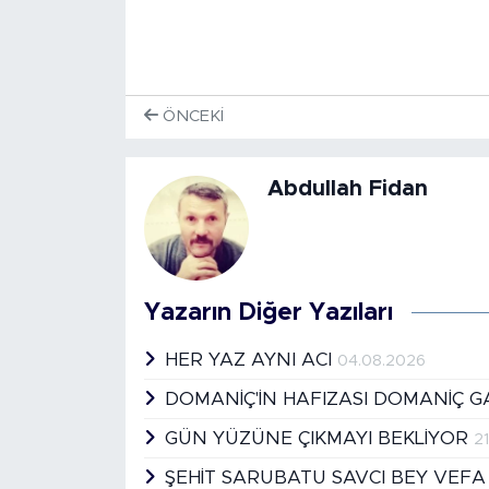
ÖNCEKI
Abdullah Fidan
Yazarın Diğer Yazıları
HER YAZ AYNI ACI
04.08.2026
DOMANİÇ'İN HAFIZASI DOMANİÇ G
GÜN YÜZÜNE ÇIKMAYI BEKLİYOR
2
ŞEHİT SARUBATU SAVCI BEY VEFA