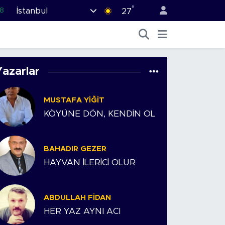
°
İstanbul
8
27
2
8
3
Yazarlar
4
MUSTAFA YIĞIT
11
KÖYÜNE DÖN, KENDİN OL
BAHADIR GEZER
HAYVAN İLERİCİ OLUR
ABDULLAH FIDAN
HER YAZ AYNI ACI