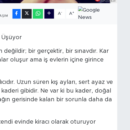
3
-
+
A
A
AŞIM
ç Üşüyor
eğildir; bir gerçektir, bir sınavdır. Kar
ar oluşur ama iş evlerin içine girince
ıcıdır. Uzun süren kış ayları, sert ayaz ve
aderi gibidir. Ne var ki bu kader, doğal
çağın gerisinde kalan bir sorunla daha da
kendi evinde kiracı olarak oturuyor