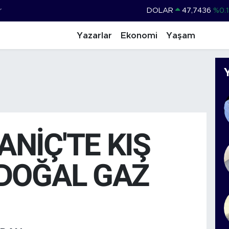
r
DOLAR
47,7436
%0.1
EURO
55,2510
%0.3
Yazarlar
Ekonomi
Yaşam
STERLİN
64,4811
%0.3
GRAM ALTIN
6660.55
%0.0
BİST100
13.779
%-1
BITCOIN
64.959,79
%1.
NİÇ'TE KIŞ
DOĞAL GAZ